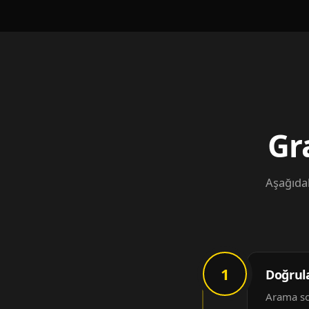
Gr
Aşağıdak
1
Doğrul
Arama so