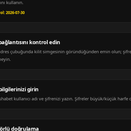
ını kullanın.
ol: 2026-07-30
ağlantısını kontrol edin
 adres çubuğunda kilit simgesinin göründüğünden emin olun; şifre
meyin.
lgilerinizi girin
abet kullanıcı adı ve şifrenizi yazın. Şifreler büyük/küçük harfe d
törlü doğrulama