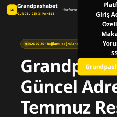
Plat
Grandpashabet
GR
Platform
Adımlar
Özelli
Giriş A
GÜNCEL GİRİŞ PANELİ
Özell
Maka
Yoru
2026-07-30 · Bağlantı doğrulandı
S
Grandpash
Grandpash
Güncel Adre
Temmuz Res