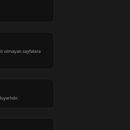
li olmayan sayfalara
uyarlıdır.