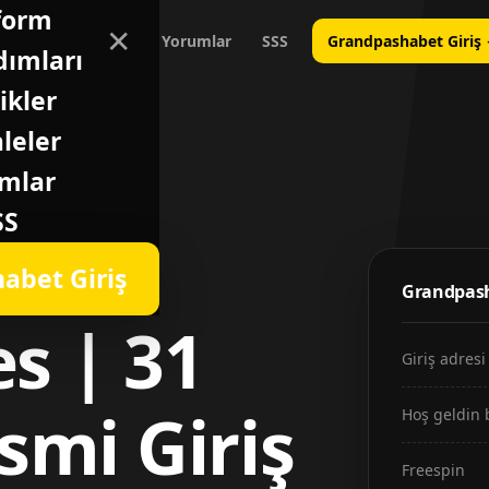
form
✕
kler
Makaleler
Yorumlar
SSS
Grandpashabet Giriş
dımları
ikler
leler
mlar
SS
abet
abet Giriş
Grandpas
s | 31
Giriş adresi
mi Giriş
Hoş geldin
Freespin