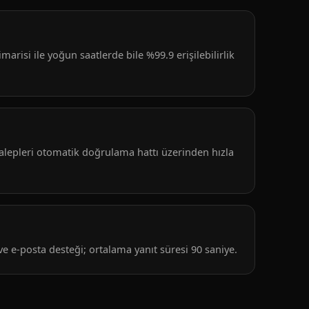
arisi ile yoğun saatlerde bile %99.9 erişilebilirlik
talepleri otomatik doğrulama hattı üzerinden hızla
ve e-posta desteği; ortalama yanıt süresi 90 saniye.