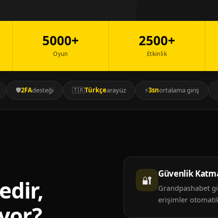
5000+
2500+
Oyun
Etkinlik
🛡️
2FA
desteği
🇹🇷
Türkçe
arayüz
⚡
3sn
ortalama giriş
Güvenlik Katm
🔐
dir,
Grandpashabet giri
erişimler otomati
iyor?