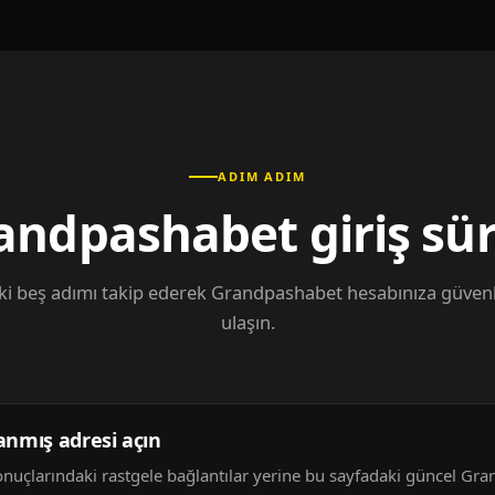
ADIM ADIM
andpashabet giriş sür
i beş adımı takip ederek Grandpashabet hesabınıza güvenl
ulaşın.
anmış adresi açın
nuçlarındaki rastgele bağlantılar yerine bu sayfadaki güncel Gra