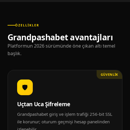
ÖZELLIKLER
Grandpashabet avantajları
Platformun 2026 sürümünde öne çıkan altı temel
başlık.
GÜVENLİK
🛡️
Uçtan Uca Şifreleme
Grandpashabet giriş ve işlem trafiği 256-bit SSL
ile korunur; oturum geçmişi hesap panelinden
izlenebilir.