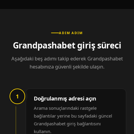
ADIM ADIM
Grandpashabet giriş süreci
Aşağıdaki beş adımı takip ederek Grandpashabet
hesabınıza güvenli şekilde ulaşın.
1
Doğrulanmış adresi açın
Arama sonuçlarındaki rastgele
bağlantılar yerine bu sayfadaki güncel
Grandpashabet giriş bağlantısını
kullanın.