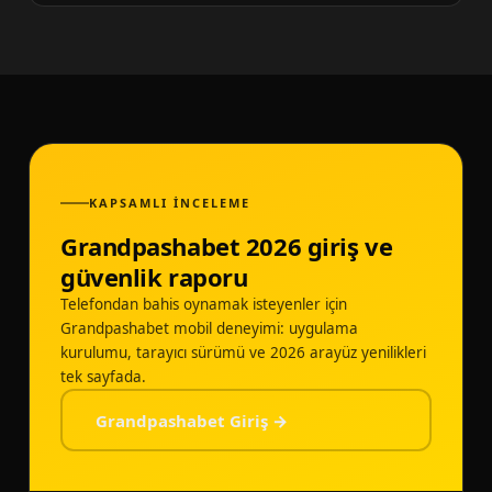
KAPSAMLI İNCELEME
Grandpashabet 2026 giriş ve
güvenlik raporu
Telefondan bahis oynamak isteyenler için
Grandpashabet mobil deneyimi: uygulama
kurulumu, tarayıcı sürümü ve 2026 arayüz yenilikleri
tek sayfada.
Grandpashabet Giriş →