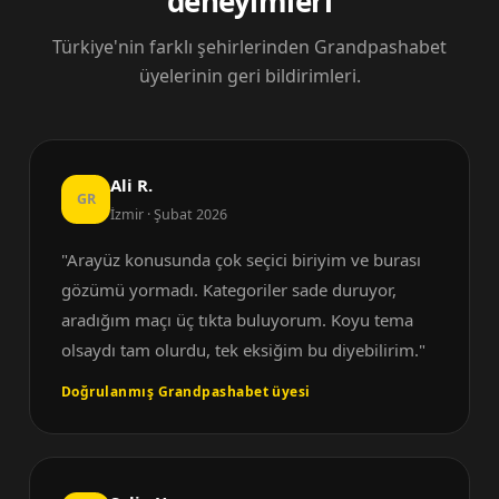
deneyimleri
Türkiye'nin farklı şehirlerinden Grandpashabet
üyelerinin geri bildirimleri.
Ali R.
GR
İzmir · Şubat 2026
"Arayüz konusunda çok seçici biriyim ve burası
gözümü yormadı. Kategoriler sade duruyor,
aradığım maçı üç tıkta buluyorum. Koyu tema
olsaydı tam olurdu, tek eksiğim bu diyebilirim."
Doğrulanmış Grandpashabet üyesi