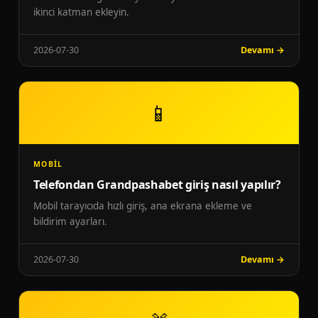
ikinci katman ekleyin.
2026-07-30
Devamı →
📱
MOBIL
Telefondan Grandpashabet giriş nasıl yapılır?
Mobil tarayıcıda hızlı giriş, ana ekrana ekleme ve
bildirim ayarları.
2026-07-30
Devamı →