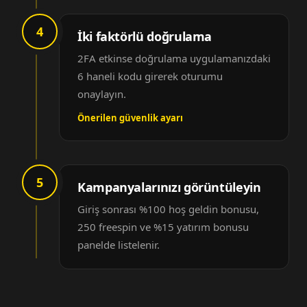
4
İki faktörlü doğrulama
2FA etkinse doğrulama uygulamanızdaki
6 haneli kodu girerek oturumu
onaylayın.
Önerilen güvenlik ayarı
5
Kampanyalarınızı görüntüleyin
Giriş sonrası %100 hoş geldin bonusu,
250 freespin ve %15 yatırım bonusu
panelde listelenir.