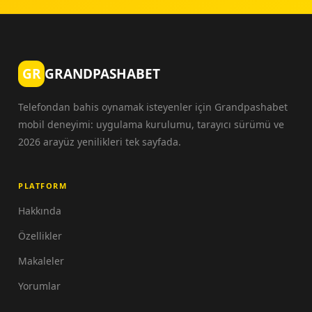
GR
GRANDPASHABET
Telefondan bahis oynamak isteyenler için Grandpashabet
mobil deneyimi: uygulama kurulumu, tarayıcı sürümü ve
2026 arayüz yenilikleri tek sayfada.
PLATFORM
Hakkında
Özellikler
Makaleler
Yorumlar