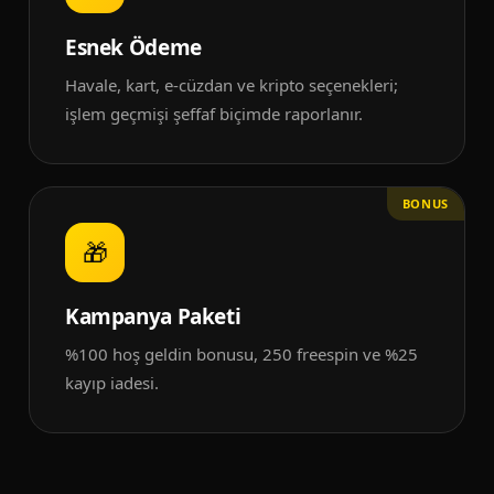
Esnek Ödeme
Havale, kart, e-cüzdan ve kripto seçenekleri;
işlem geçmişi şeffaf biçimde raporlanır.
BONUS
🎁
Kampanya Paketi
%100 hoş geldin bonusu, 250 freespin ve %25
kayıp iadesi.