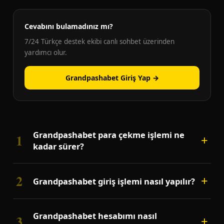
Cevabını bulamadınız mı?
7/24 Türkçe destek ekibi canlı sohbet üzerinden
yardımcı olur.
Grandpashabet Giriş Yap →
Grandpashabet para çekme işlemi ne
1
+
kadar sürer?
Talep oluşturulduktan sonra Grandpashabet
2
+
Grandpashabet giriş işlemi nasıl yapılır?
finans birimi işlemi çoğunlukla on beş dakika ile
bir saat arasında onaylıyor. Akşam saatlerindeki
Grandpashabet hesabınıza girmek için güncel
yoğunlukta bu süre bir miktar uzayabiliyor;
Grandpashabet hesabımı nasıl
3
+
adrese ulaşıp sağ üst köşedeki giriş butonuna
banka tarafındaki bekleme ise seçilen yönteme