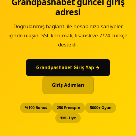
Grandpashabet güncel giriş
promosyonlar alanından bonusu talep etmesi
adresi
gerekiyor.
Doğrulanmış bağlantı ile hesabınıza saniyeler
içinde ulaşın. SSL korumalı, lisanslı ve 7/24 Türkçe
destekli.
Grandpashabet Giriş Yap →
Giriş Adımları
%100 Bonus
250 Freespin
5000+ Oyun
1M+ Üye