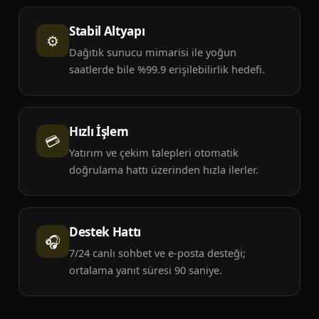
Stabil Altyapı
⚙️
Dağıtık sunucu mimarisi ile yoğun
saatlerde bile %99.9 erişilebilirlik hedefi.
Hızlı İşlem
💳
Yatırım ve çekim talepleri otomatik
doğrulama hattı üzerinden hızla ilerler.
Destek Hattı
🎧
7/24 canlı sohbet ve e-posta desteği;
ortalama yanıt süresi 90 saniye.