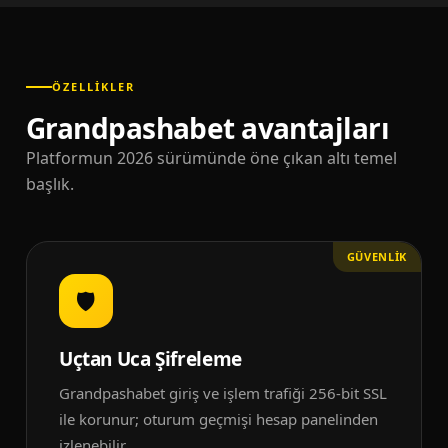
ÖZELLIKLER
Grandpashabet avantajları
Platformun 2026 sürümünde öne çıkan altı temel
başlık.
GÜVENLİK
🛡️
Uçtan Uca Şifreleme
Grandpashabet giriş ve işlem trafiği 256-bit SSL
ile korunur; oturum geçmişi hesap panelinden
izlenebilir.