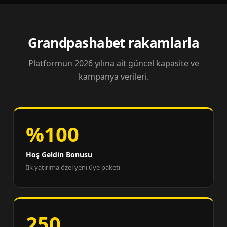
Grandpashabet rakamlarla
Platformun 2026 yılına ait güncel kapasite ve
kampanya verileri.
%100
Hoş Geldin Bonusu
İlk yatırıma özel yeni üye paketi
250