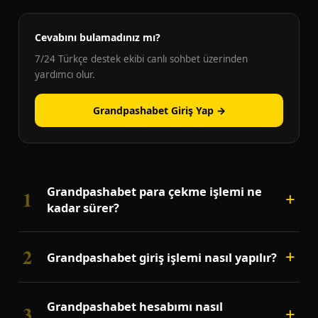
Cevabını bulamadınız mı?
7/24 Türkçe destek ekibi canlı sohbet üzerinden
yardımcı olur.
Grandpashabet Giriş Yap →
Grandpashabet para çekme işlemi ne
1
+
kadar sürer?
Talep oluşturulduktan sonra Grandpashabet
2
+
Grandpashabet giriş işlemi nasıl yapılır?
finans birimi işlemi çoğunlukla on beş dakika ile
bir saat arasında onaylıyor. Akşam saatlerindeki
Grandpashabet hesabınıza girmek için güncel
yoğunlukta bu süre bir miktar uzayabiliyor;
Grandpashabet hesabımı nasıl
3
+
adrese ulaşıp sağ üst köşedeki giriş butonuna
banka tarafındaki bekleme ise seçilen yönteme