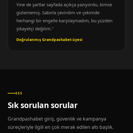
Yine de şartlar sayfada açıkça yazıyordu, kimse
gizlememiş. Sabırla çevirdim ve çekimde
herhangi bir engelle karşılaşmadım, bu yüzden
şikayetçi değilim."
Doğrulanmış Grandpashabet üyesi
SSS
Sık sorulan sorular
Grandpashabet giriş, güvenlik ve kampanya
süreçleriyle ilgili en çok merak edilen altı başlık.