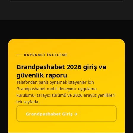
KAPSAMLI İNCELEME
Grandpashabet 2026 giriş ve
güvenlik raporu
Telefondan bahis oynamak isteyenler için
Grandpashabet mobil deneyimi: uygulama
kurulumu, tarayıcı sürümü ve 2026 arayüz yenilikleri
tek sayfada.
Grandpashabet Giriş →