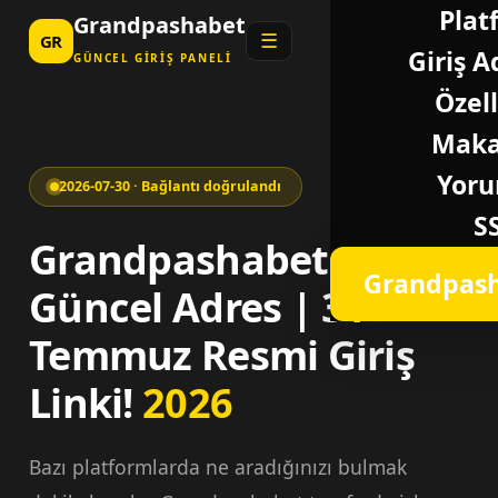
Plat
Grandpashabet
GR
☰
Giriş A
GÜNCEL GİRİŞ PANELİ
Özell
Maka
Yoru
2026-07-30 · Bağlantı doğrulandı
S
Grandpashabet
Grandpash
Güncel Adres | 31
Temmuz Resmi Giriş
Linki!
2026
Bazı platformlarda ne aradığınızı bulmak