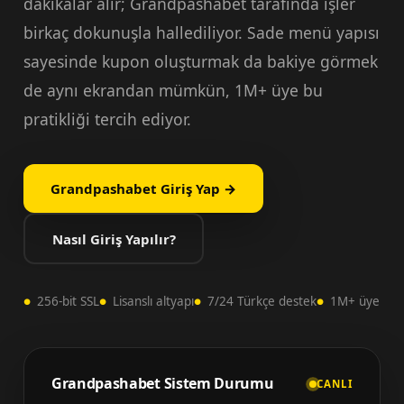
dakikalar alır; Grandpashabet tarafında işler
birkaç dokunuşla hallediliyor. Sade menü yapısı
sayesinde kupon oluşturmak da bakiye görmek
de aynı ekrandan mümkün, 1M+ üye bu
pratikliği tercih ediyor.
Grandpashabet Giriş Yap →
Nasıl Giriş Yapılır?
256-bit SSL
Lisanslı altyapı
7/24 Türkçe destek
1M+ üye
Grandpashabet Sistem Durumu
CANLI