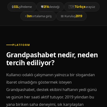
🔒
SSL
şifreleme
🛡️
2FA
desteği
🇹🇷
Türkçe
arayüz
⚡
3sn
ortalama giriş
📅 Kuruluş
2019
PLATFORM
Grandpashabet nedir, neden
tercih ediliyor?
Kullanıcı odaklı çalışmanın yalnızca bir slogandan
ibaret olmadığını göstermek isteyen
Grandpashabet, destek ekibini haftanın yedi günü
ve günün her saati aktif tutuyor. 2019 yılından bu
yana biriken saha deneyimi, sık karşılaşılan