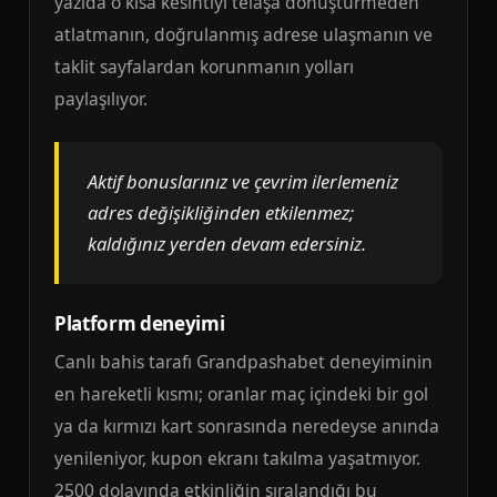
yazıda o kısa kesintiyi telaşa dönüştürmeden
atlatmanın, doğrulanmış adrese ulaşmanın ve
taklit sayfalardan korunmanın yolları
paylaşılıyor.
Aktif bonuslarınız ve çevrim ilerlemeniz
adres değişikliğinden etkilenmez;
kaldığınız yerden devam edersiniz.
Platform deneyimi
Canlı bahis tarafı Grandpashabet deneyiminin
en hareketli kısmı; oranlar maç içindeki bir gol
ya da kırmızı kart sonrasında neredeyse anında
yenileniyor, kupon ekranı takılma yaşatmıyor.
2500 dolayında etkinliğin sıralandığı bu