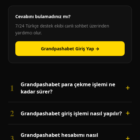
Cevabını bulamadınız mı?
7/24 Türkçe destek ekibi canlı sohbet üzerinden
yardımcı olur.
Grandpashabet Giriş Yap →
Grandpashabet para çekme işlemi ne
1
+
kadar sürer?
Talep oluşturulduktan sonra Grandpashabet
2
+
Grandpashabet giriş işlemi nasıl yapılır?
finans birimi işlemi çoğunlukla on beş dakika ile
bir saat arasında onaylıyor. Akşam saatlerindeki
Grandpashabet hesabınıza girmek için güncel
yoğunlukta bu süre bir miktar uzayabiliyor;
Grandpashabet hesabımı nasıl
3
+
adrese ulaşıp sağ üst köşedeki giriş butonuna
banka tarafındaki bekleme ise seçilen yönteme