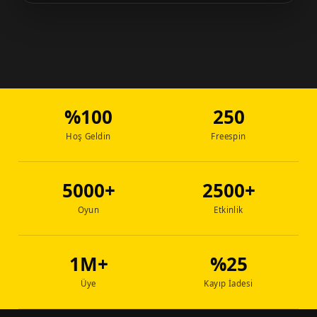
%100
250
Hoş Geldin
Freespin
5000+
2500+
Oyun
Etkinlik
1M+
%25
Üye
Kayıp İadesi