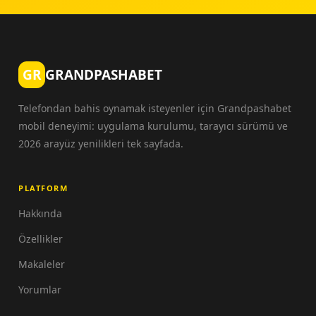
GR
GRANDPASHABET
Telefondan bahis oynamak isteyenler için Grandpashabet
mobil deneyimi: uygulama kurulumu, tarayıcı sürümü ve
2026 arayüz yenilikleri tek sayfada.
PLATFORM
Hakkında
Özellikler
Makaleler
Yorumlar