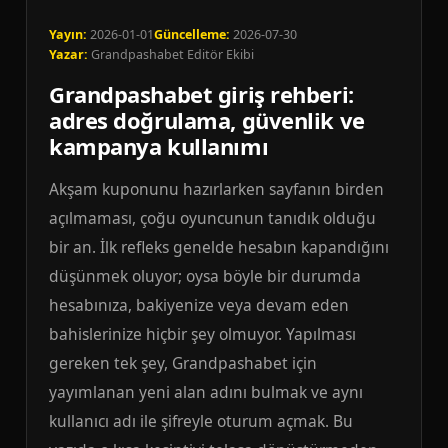
Yayın:
2026-01-01
Güncelleme:
2026-07-30
Yazar:
Grandpashabet Editör Ekibi
Grandpashabet giriş rehberi:
adres doğrulama, güvenlik ve
kampanya kullanımı
Akşam kuponunu hazırlarken sayfanın birden
açılmaması, çoğu oyuncunun tanıdık olduğu
bir an. İlk refleks genelde hesabın kapandığını
düşünmek oluyor; oysa böyle bir durumda
hesabınıza, bakiyenize veya devam eden
bahislerinize hiçbir şey olmuyor. Yapılması
gereken tek şey, Grandpashabet için
yayımlanan yeni alan adını bulmak ve aynı
kullanıcı adı ile şifreyle oturum açmak. Bu