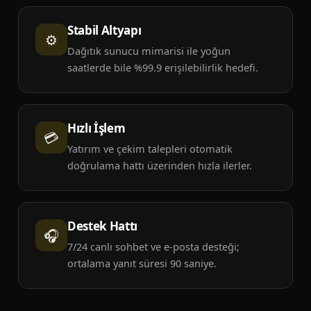
Stabil Altyapı
⚙️
Dağıtık sunucu mimarisi ile yoğun
saatlerde bile %99.9 erişilebilirlik hedefi.
Hızlı İşlem
💳
Yatırım ve çekim talepleri otomatik
doğrulama hattı üzerinden hızla ilerler.
Destek Hattı
🎧
7/24 canlı sohbet ve e-posta desteği;
ortalama yanıt süresi 90 saniye.