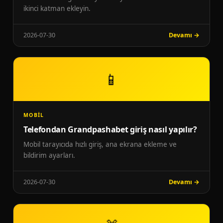
ikinci katman ekleyin.
2026-07-30
Devamı →
📱
MOBIL
Telefondan Grandpashabet giriş nasıl yapılır?
Mobil tarayıcıda hızlı giriş, ana ekrana ekleme ve
bildirim ayarları.
2026-07-30
Devamı →