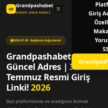
Plat
Grandpashabet
GR
☰
Giriş A
GÜNCEL GİRİŞ PANELİ
Özell
Maka
Yoru
2026-07-30 · Bağlantı doğrulandı
S
Grandpashabet
Grandpash
Güncel Adres | 31
Temmuz Resmi Giriş
Linki!
2026
Bazı platformlarda ne aradığınızı bulmak