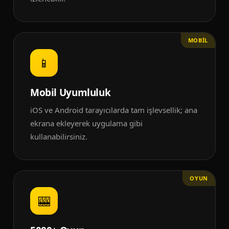
MOBİL
📱
Mobil Uyumluluk
iOS ve Android tarayıcılarda tam işlevsellik; ana
ekrana ekleyerek uygulama gibi
kullanabilirsiniz.
OYUN
🎰