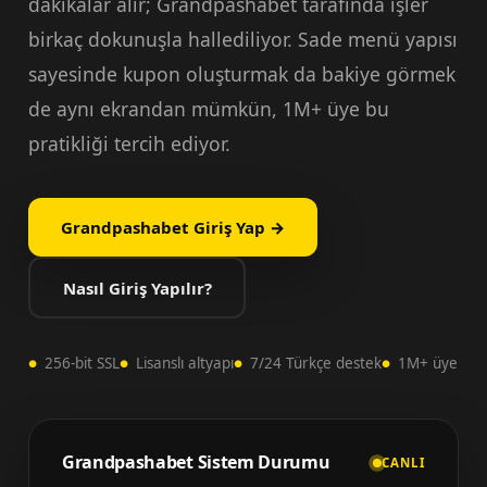
dakikalar alır; Grandpashabet tarafında işler
birkaç dokunuşla hallediliyor. Sade menü yapısı
sayesinde kupon oluşturmak da bakiye görmek
de aynı ekrandan mümkün, 1M+ üye bu
pratikliği tercih ediyor.
Grandpashabet Giriş Yap →
Nasıl Giriş Yapılır?
256-bit SSL
Lisanslı altyapı
7/24 Türkçe destek
1M+ üye
Grandpashabet Sistem Durumu
CANLI