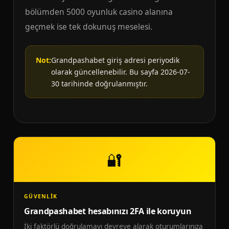
bölümden 5000 oyunluk casino alanına
geçmek ise tek dokunuş meselesi.
Not:
Grandpashabet giriş adresi periyodik
olarak güncellenebilir. Bu sayfa 2026-07-
30 tarihinde doğrulanmıştır.
🔐
GÜVENLIK
Grandpashabet hesabınızı 2FA ile koruyun
İki faktörlü doğrulamayı devreye alarak oturumlarınıza