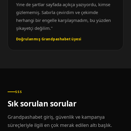
Yine de şartlar sayfada açıkça yazıyordu, kimse
gizlememiş. Sabırla çevirdim ve çekimde
herhangi bir engelle karşılaşmadım, bu yüzden
şikayetçi değilim."
Doğrulanmış Grandpashabet üyesi
SSS
Sık sorulan sorular
Grandpashabet giriş, güvenlik ve kampanya
süreçleriyle ilgili en çok merak edilen altı başlık.