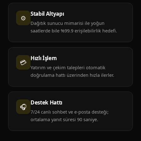
Stabil Altyapı
⚙️
Dağıtık sunucu mimarisi ile yoğun
saatlerde bile %99.9 erişilebilirlik hedefi.
Hızlı İşlem
💳
Yatırım ve çekim talepleri otomatik
doğrulama hattı üzerinden hızla ilerler.
Destek Hattı
🎧
7/24 canlı sohbet ve e-posta desteği;
ortalama yanıt süresi 90 saniye.