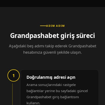
ADIM ADIM
Grandpashabet giriş süreci
Aşağıdaki beş adımı takip ederek Grandpashabet
hesabınıza güvenli şekilde ulaşın.
1
Doğrulanmış adresi açın
Arama sonuçlarındaki rastgele
bağlantılar yerine bu sayfadaki güncel
Grandpashabet giriş bağlantısını
kullanın.