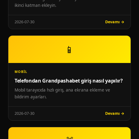
ikinci katman ekleyin.
2026-07-30
Devamı →
📱
MOBIL
Telefondan Grandpashabet giriş nasıl yapılır?
Mobil tarayıcıda hızlı giriş, ana ekrana ekleme ve
bildirim ayarları.
2026-07-30
Devamı →