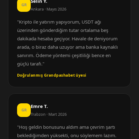
Selin Y.
GR
Ankara · Mayıs 2026
"Kripto ile yatırım yapıyorum, USDT ağı
üzerinden gönderdiğim tutar ortalama beş
dakikada hesaba geçiyor. Havale de deniyorum
arada, o biraz daha uzuyor ama banka kaynaklı
sanırım. Ödeme yöntemi çeşitliliği bence en
güçlü tarafı."
Doğrulanmış Grandpashabet üyesi
Emre T.
GR
Trabzon · Mart 2026
"Hoş geldin bonusunu aldım ama çevrim şartı
beklediğimden yüksekti, onu söylemem lazım.