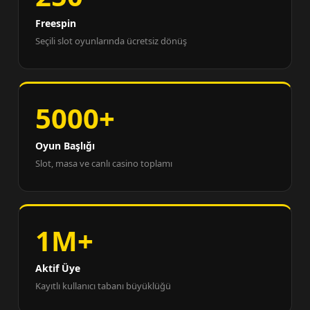
Freespin
Seçili slot oyunlarında ücretsiz dönüş
5000+
Oyun Başlığı
Slot, masa ve canlı casino toplamı
1M+
Aktif Üye
Kayıtlı kullanıcı tabanı büyüklüğü