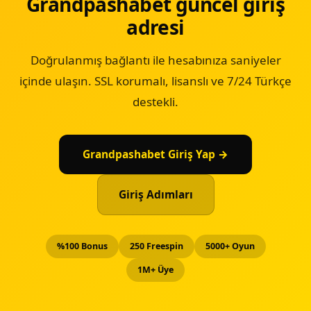
Grandpashabet güncel giriş
promosyonlar alanından bonusu talep etmesi
adresi
gerekiyor.
Doğrulanmış bağlantı ile hesabınıza saniyeler
içinde ulaşın. SSL korumalı, lisanslı ve 7/24 Türkçe
destekli.
Grandpashabet Giriş Yap →
Giriş Adımları
%100 Bonus
250 Freespin
5000+ Oyun
1M+ Üye