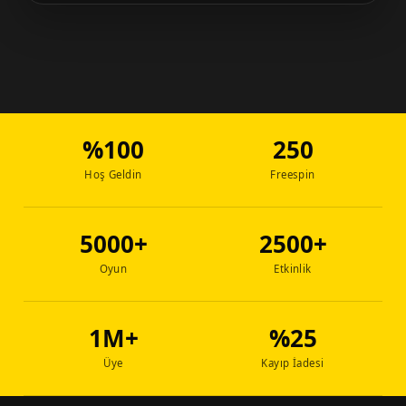
%100
250
Hoş Geldin
Freespin
5000+
2500+
Oyun
Etkinlik
1M+
%25
Üye
Kayıp İadesi