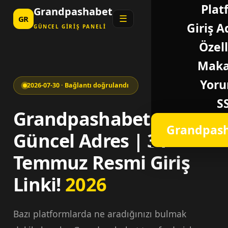
Plat
Grandpashabet
GR
☰
Giriş A
GÜNCEL GİRİŞ PANELİ
Özell
Maka
Yoru
2026-07-30 · Bağlantı doğrulandı
S
Grandpashabet
Grandpash
Güncel Adres | 31
Temmuz Resmi Giriş
Linki!
2026
Bazı platformlarda ne aradığınızı bulmak