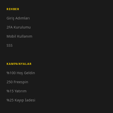
REHBER
Giriş Adımları
2FA Kurulumu
Mobil Kullanım
SSS
KAMPANYALAR
%100 Hoş Geldin
250 Freespin
%15 Yatırım
%25 Kayıp İadesi