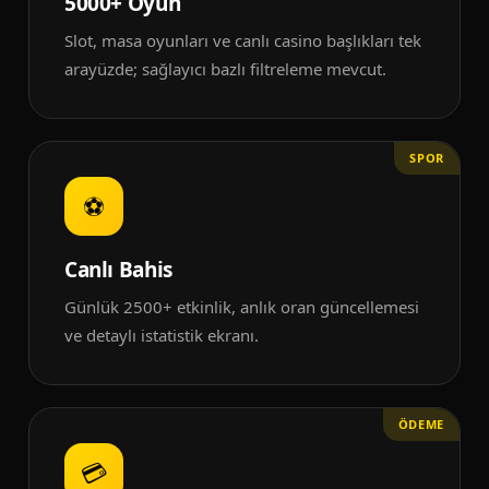
5000+ Oyun
Slot, masa oyunları ve canlı casino başlıkları tek
arayüzde; sağlayıcı bazlı filtreleme mevcut.
SPOR
⚽
Canlı Bahis
Günlük 2500+ etkinlik, anlık oran güncellemesi
ve detaylı istatistik ekranı.
ÖDEME
💳