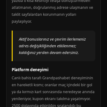
yazıda o kısa kesintiyi telaşa dönüştürmeden
atlatmanın, doğrulanmış adrese ulaşmanın ve
taklit sayfalardan korunmanın yolları
paylaşılıyor.
Aktif bonuslarınız ve çevrim ilerlemeniz
adres değişikliğinden etkilenmez;
kaldığınız yerden devam edersiniz.
Platform deneyimi
Canlı bahis tarafı Grandpashabet deneyiminin
en hareketli kısmı; oranlar maç içindeki bir gol
ya da kırmızı kart sonrasında neredeyse anında
yenileniyor, kupon ekranı takılma yaşatmıyor.
2500 dolayında etkinliğin sıralandığı bu