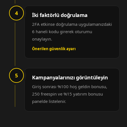
4
İki faktörlü doğrulama
2FA etkinse doğrulama uygulamanızdaki
6 haneli kodu girerek oturumu
onaylayın.
Önerilen güvenlik ayarı
5
Kampanyalarınızı görüntüleyin
Giriş sonrası %100 hoş geldin bonusu,
250 freespin ve %15 yatırım bonusu
panelde listelenir.