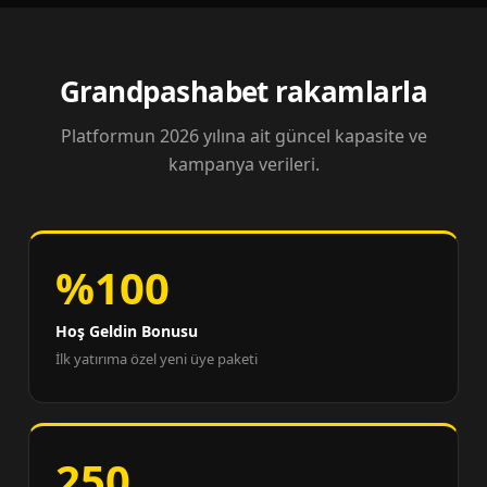
Grandpashabet rakamlarla
Platformun 2026 yılına ait güncel kapasite ve
kampanya verileri.
%100
Hoş Geldin Bonusu
İlk yatırıma özel yeni üye paketi
250