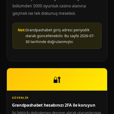
bölümden 5000 oyunluk casino alanına
geçmek ise tek dokunuş meselesi.
Not:
Grandpashabet giriş adresi periyodik
olarak güncellenebilir. Bu sayfa 2026-07-
30 tarihinde doğrulanmıştır.
🔐
GÜVENLIK
Grandpashabet hesabınızı 2FA ile koruyun
İki faktörlü doğrulamayı devreye alarak oturumlarınıza