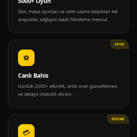
5000+ Oyun
Slot, masa oyunları ve canlı casino başlıkları tek
arayüzde; sağlayıcı bazlı filtreleme mevcut.
SPOR
⚽
Canlı Bahis
Günlük 2500+ etkinlik, anlık oran güncellemesi
ve detaylı istatistik ekranı.
ÖDEME
💳