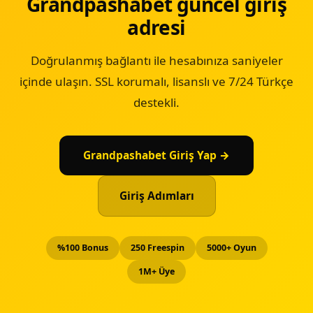
Grandpashabet güncel giriş
promosyonlar alanından bonusu talep etmesi
adresi
gerekiyor.
Doğrulanmış bağlantı ile hesabınıza saniyeler
içinde ulaşın. SSL korumalı, lisanslı ve 7/24 Türkçe
destekli.
Grandpashabet Giriş Yap →
Giriş Adımları
%100 Bonus
250 Freespin
5000+ Oyun
1M+ Üye