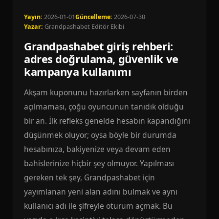
Yayın:
2026-01-01
Güncelleme:
2026-07-30
Yazar:
Grandpashabet Editör Ekibi
Grandpashabet giriş rehberi:
adres doğrulama, güvenlik ve
kampanya kullanımı
Akşam kuponunu hazırlarken sayfanın birden
açılmaması, çoğu oyuncunun tanıdık olduğu
bir an. İlk refleks genelde hesabın kapandığını
düşünmek oluyor; oysa böyle bir durumda
hesabınıza, bakiyenize veya devam eden
bahislerinize hiçbir şey olmuyor. Yapılması
gereken tek şey, Grandpashabet için
yayımlanan yeni alan adını bulmak ve aynı
kullanıcı adı ile şifreyle oturum açmak. Bu