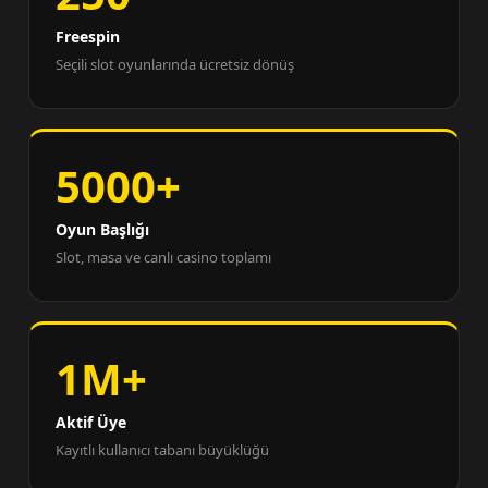
Freespin
Seçili slot oyunlarında ücretsiz dönüş
5000+
Oyun Başlığı
Slot, masa ve canlı casino toplamı
1M+
Aktif Üye
Kayıtlı kullanıcı tabanı büyüklüğü