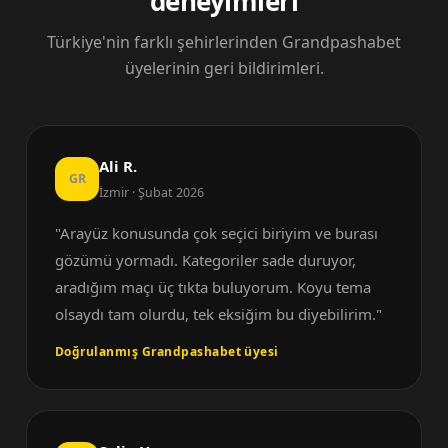
deneyimleri
Türkiye'nin farklı şehirlerinden Grandpashabet
üyelerinin geri bildirimleri.
Ali R.
GR
İzmir · Şubat 2026
"Arayüz konusunda çok seçici biriyim ve burası
gözümü yormadı. Kategoriler sade duruyor,
aradığım maçı üç tıkta buluyorum. Koyu tema
olsaydı tam olurdu, tek eksiğim bu diyebilirim."
Doğrulanmış Grandpashabet üyesi