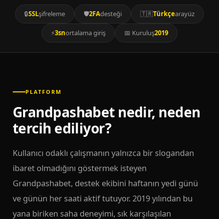
🔒
SSL
şifreleme
🛡️
2FA
desteği
🇹🇷
Türkçe
arayüz
⚡
3sn
ortalama giriş
📅 Kuruluş
2019
PLATFORM
Grandpashabet nedir, neden
tercih ediliyor?
Kullanıcı odaklı çalışmanın yalnızca bir slogandan
ibaret olmadığını göstermek isteyen
Grandpashabet, destek ekibini haftanın yedi günü
ve günün her saati aktif tutuyor. 2019 yılından bu
yana biriken saha deneyimi, sık karşılaşılan