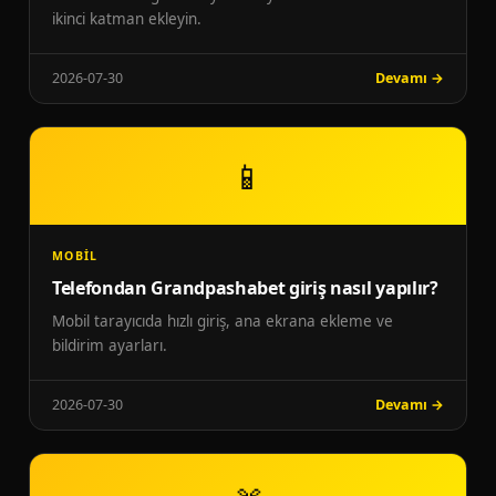
ikinci katman ekleyin.
2026-07-30
Devamı →
📱
MOBIL
Telefondan Grandpashabet giriş nasıl yapılır?
Mobil tarayıcıda hızlı giriş, ana ekrana ekleme ve
bildirim ayarları.
2026-07-30
Devamı →