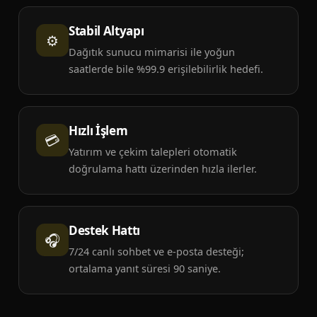
Stabil Altyapı
⚙️
Dağıtık sunucu mimarisi ile yoğun
saatlerde bile %99.9 erişilebilirlik hedefi.
Hızlı İşlem
💳
Yatırım ve çekim talepleri otomatik
doğrulama hattı üzerinden hızla ilerler.
Destek Hattı
🎧
7/24 canlı sohbet ve e-posta desteği;
ortalama yanıt süresi 90 saniye.