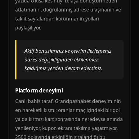
yazıda o kısa kesintiyi telaşa dönüştürmeden
atlatmanın, doğrulanmış adrese ulaşmanın ve
taklit sayfalardan korunmanın yolları
paylaşılıyor.
Aktif bonuslarınız ve çevrim ilerlemeniz
adres değişikliğinden etkilenmez;
kaldığınız yerden devam edersiniz.
Platform deneyimi
Canlı bahis tarafı Grandpashabet deneyiminin
en hareketli kısmı; oranlar maç içindeki bir gol
ya da kırmızı kart sonrasında neredeyse anında
yenileniyor, kupon ekranı takılma yaşatmıyor.
2500 dolayında etkinliğin sıralandığı bu