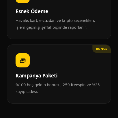
Esnek Ödeme
Havale, kart, e-cüzdan ve kripto seçenekleri;
işlem geçmişi şeffaf biçimde raporlanır.
BONUS
🎁
Kampanya Paketi
%100 hoş geldin bonusu, 250 freespin ve %25
kayıp iadesi.