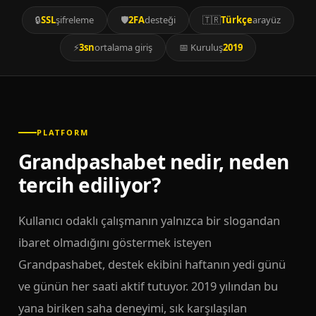
🔒
SSL
şifreleme
🛡️
2FA
desteği
🇹🇷
Türkçe
arayüz
⚡
3sn
ortalama giriş
📅 Kuruluş
2019
PLATFORM
Grandpashabet nedir, neden
tercih ediliyor?
Kullanıcı odaklı çalışmanın yalnızca bir slogandan
ibaret olmadığını göstermek isteyen
Grandpashabet, destek ekibini haftanın yedi günü
ve günün her saati aktif tutuyor. 2019 yılından bu
yana biriken saha deneyimi, sık karşılaşılan