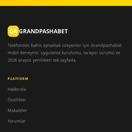
GR
GRANDPASHABET
Telefondan bahis oynamak isteyenler için Grandpashabet
mobil deneyimi: uygulama kurulumu, tarayıcı sürümü ve
2026 arayüz yenilikleri tek sayfada.
PLATFORM
Hakkında
Özellikler
Makaleler
Yorumlar