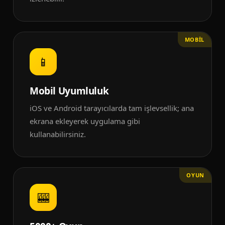
MOBİL
📱
Mobil Uyumluluk
iOS ve Android tarayıcılarda tam işlevsellik; ana
ekrana ekleyerek uygulama gibi
kullanabilirsiniz.
OYUN
🎰