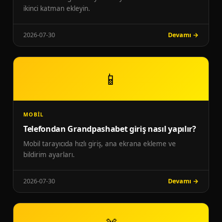
ikinci katman ekleyin.
2026-07-30
Devamı →
📱
MOBIL
Telefondan Grandpashabet giriş nasıl yapılır?
Mobil tarayıcıda hızlı giriş, ana ekrana ekleme ve
bildirim ayarları.
2026-07-30
Devamı →