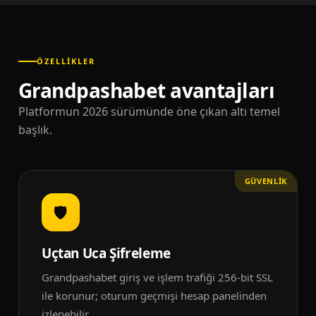
ÖZELLIKLER
Grandpashabet avantajları
Platformun 2026 sürümünde öne çıkan altı temel
başlık.
GÜVENLİK
🛡️
Uçtan Uca Şifreleme
Grandpashabet giriş ve işlem trafiği 256-bit SSL
ile korunur; oturum geçmişi hesap panelinden
izlenebilir.