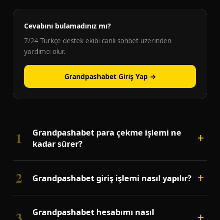
Cevabını bulamadınız mı?
7/24 Türkçe destek ekibi canlı sohbet üzerinden
yardımcı olur.
Grandpashabet Giriş Yap →
Grandpashabet para çekme işlemi ne
1
+
kadar sürer?
Talep oluşturulduktan sonra Grandpashabet
2
+
Grandpashabet giriş işlemi nasıl yapılır?
finans birimi işlemi çoğunlukla on beş dakika ile
bir saat arasında onaylıyor. Akşam saatlerindeki
Grandpashabet hesabınıza girmek için güncel
yoğunlukta bu süre bir miktar uzayabiliyor;
Grandpashabet hesabımı nasıl
3
+
adrese ulaşıp sağ üst köşedeki giriş butonuna
banka tarafındaki bekleme ise seçilen yönteme