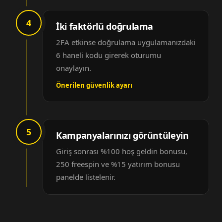
4
İki faktörlü doğrulama
2FA etkinse doğrulama uygulamanızdaki
6 haneli kodu girerek oturumu
onaylayın.
Önerilen güvenlik ayarı
5
Kampanyalarınızı görüntüleyin
Giriş sonrası %100 hoş geldin bonusu,
250 freespin ve %15 yatırım bonusu
panelde listelenir.