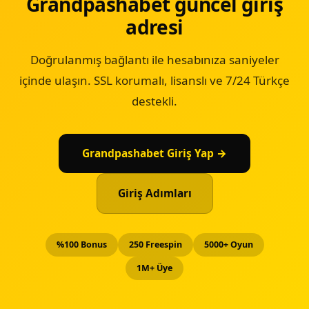
Grandpashabet güncel giriş
promosyonlar alanından bonusu talep etmesi
adresi
gerekiyor.
Doğrulanmış bağlantı ile hesabınıza saniyeler
içinde ulaşın. SSL korumalı, lisanslı ve 7/24 Türkçe
destekli.
Grandpashabet Giriş Yap →
Giriş Adımları
%100 Bonus
250 Freespin
5000+ Oyun
1M+ Üye