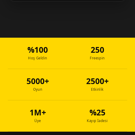
%100
250
Hoş Geldin
Freespin
5000+
2500+
Oyun
Etkinlik
1M+
%25
Üye
Kayıp İadesi