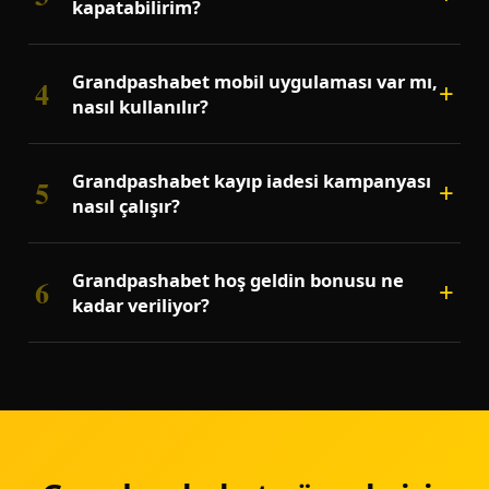
kapatabilirim?
tıklamanız yeterli. Kullanıcı adı ve şifrenizi
ve mesai saatlerine göre değişiyor.
yazdıktan sonra panel doğrudan açılır. Şifrenizi
Kapatma talebi canlı destek üzerinden ya da
hatırlamıyorsanız e-posta ya da telefon
Grandpashabet mobil uygulaması var mı,
4
+
sisteme kayıtlı e-posta adresinizden iletiliyor.
nasıl kullanılır?
doğrulamasıyla yenileyebilir, ardından sayfaya
Grandpashabet ekibi bakiyenizi kontrol ettikten
sorunsuz erişebilirsiniz.
sonra hesabı donduruyor ve kalıcı olarak
Telefon tarayıcısından açılan Grandpashabet
kapatıyor. Bir süre ara vermek isteyenler için
Grandpashabet kayıp iadesi kampanyası
5
+
arayüzü ekran boyutuna kendini uyarlıyor;
nasıl çalışır?
geçici mola seçeneği de bulunuyor.
bunun yanında Android cihazlar için kurulum
dosyası da sunuluyor. iOS kullanan üyeler siteyi
Haftalık zarar hesaplanıyor ve bu tutarın 25
ana ekrana kısayol olarak ekleyerek uygulamaya
Grandpashabet hoş geldin bonusu ne
6
+
oranındaki bölümü hesabınıza geri yükleniyor.
kadar veriliyor?
çok yakın bir deneyim elde edebiliyor.
Grandpashabet tarafında iade genelde pazartesi
günleri tanımlanıyor ve düşük çevrim şartıyla
Yeni kayıt olan üyeler için Grandpashabet
kullanılabiliyor. Kampanyanın üst sınırı kural
tarafında ilk yatırıma özel 100 oranında hoş
metninde açıkça belirtiliyor.
geldin desteği ve 250 adet ücretsiz dönüş
tanımlanıyor. Kampanyaya katılmak isteyen
kullanıcının hesap bilgilerini doğrulaması ve