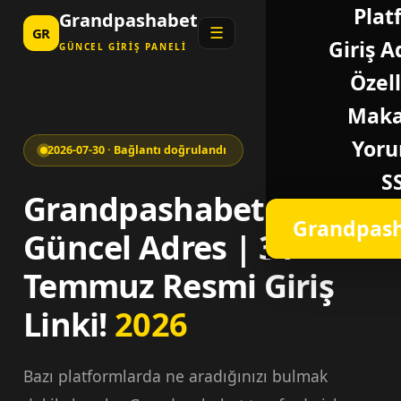
Plat
Grandpashabet
GR
☰
Giriş A
GÜNCEL GİRİŞ PANELİ
Özell
Maka
Yoru
2026-07-30 · Bağlantı doğrulandı
S
Grandpashabet
Grandpash
Güncel Adres | 31
Temmuz Resmi Giriş
Linki!
2026
Bazı platformlarda ne aradığınızı bulmak