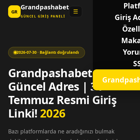
Plat
Grandpashabet
GR
☰
Giriş A
GÜNCEL GİRİŞ PANELİ
Özell
Maka
Yoru
2026-07-30 · Bağlantı doğrulandı
S
Grandpashabet
Grandpash
Güncel Adres | 31
Temmuz Resmi Giriş
Linki!
2026
Bazı platformlarda ne aradığınızı bulmak