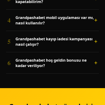
kapatabilirim?
tıklamanız yeterli. Kullanıcı adı ve şifrenizi
ve mesai saatlerine göre değişiyor.
yazdıktan sonra panel doğrudan açılır. Şifrenizi
Kapatma talebi canlı destek üzerinden ya da
hatırlamıyorsanız e-posta ya da telefon
Grandpashabet mobil uygulaması var mı,
4
+
sisteme kayıtlı e-posta adresinizden iletiliyor.
nasıl kullanılır?
doğrulamasıyla yenileyebilir, ardından sayfaya
Grandpashabet ekibi bakiyenizi kontrol ettikten
sorunsuz erişebilirsiniz.
sonra hesabı donduruyor ve kalıcı olarak
Telefon tarayıcısından açılan Grandpashabet
kapatıyor. Bir süre ara vermek isteyenler için
Grandpashabet kayıp iadesi kampanyası
5
+
arayüzü ekran boyutuna kendini uyarlıyor;
nasıl çalışır?
geçici mola seçeneği de bulunuyor.
bunun yanında Android cihazlar için kurulum
dosyası da sunuluyor. iOS kullanan üyeler siteyi
Haftalık zarar hesaplanıyor ve bu tutarın 25
ana ekrana kısayol olarak ekleyerek uygulamaya
Grandpashabet hoş geldin bonusu ne
6
+
oranındaki bölümü hesabınıza geri yükleniyor.
kadar veriliyor?
çok yakın bir deneyim elde edebiliyor.
Grandpashabet tarafında iade genelde pazartesi
günleri tanımlanıyor ve düşük çevrim şartıyla
Yeni kayıt olan üyeler için Grandpashabet
kullanılabiliyor. Kampanyanın üst sınırı kural
tarafında ilk yatırıma özel 100 oranında hoş
metninde açıkça belirtiliyor.
geldin desteği ve 250 adet ücretsiz dönüş
tanımlanıyor. Kampanyaya katılmak isteyen
kullanıcının hesap bilgilerini doğrulaması ve