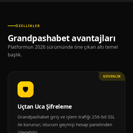
ÖZELLIKLER
Grandpashabet avantajları
Platformun 2026 sürümünde öne çıkan altı temel
başlık.
GÜVENLİK
🛡️
Uçtan Uca Şifreleme
Grandpashabet giriş ve işlem trafiği 256-bit SSL
ile korunur; oturum geçmişi hesap panelinden
izlenebilir.