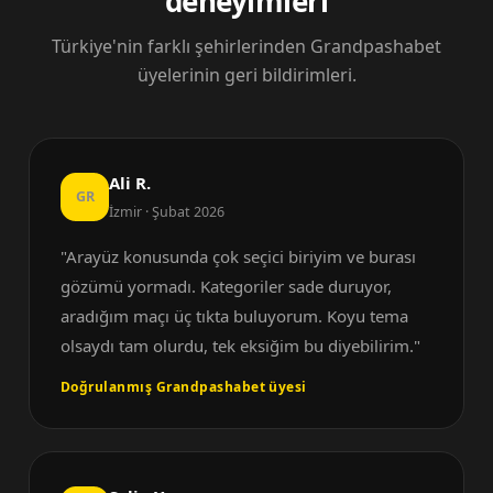
deneyimleri
Türkiye'nin farklı şehirlerinden Grandpashabet
üyelerinin geri bildirimleri.
Ali R.
GR
İzmir · Şubat 2026
"Arayüz konusunda çok seçici biriyim ve burası
gözümü yormadı. Kategoriler sade duruyor,
aradığım maçı üç tıkta buluyorum. Koyu tema
olsaydı tam olurdu, tek eksiğim bu diyebilirim."
Doğrulanmış Grandpashabet üyesi