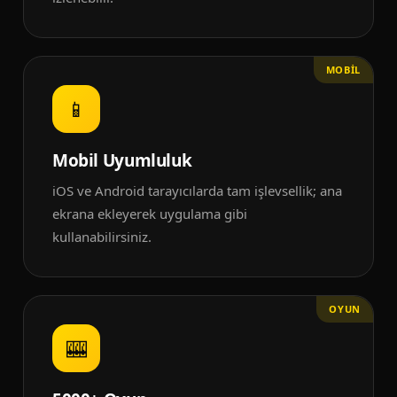
MOBİL
📱
Mobil Uyumluluk
iOS ve Android tarayıcılarda tam işlevsellik; ana
ekrana ekleyerek uygulama gibi
kullanabilirsiniz.
OYUN
🎰