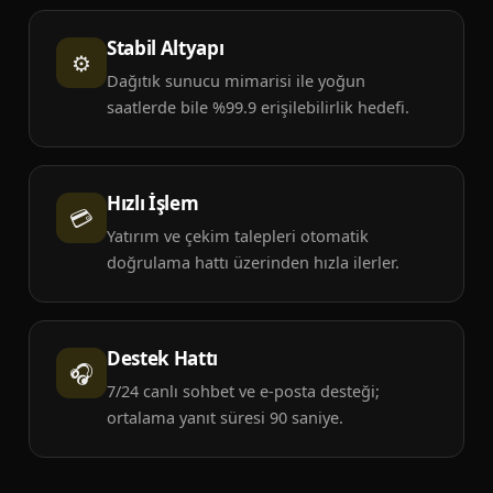
Stabil Altyapı
⚙️
Dağıtık sunucu mimarisi ile yoğun
saatlerde bile %99.9 erişilebilirlik hedefi.
Hızlı İşlem
💳
Yatırım ve çekim talepleri otomatik
doğrulama hattı üzerinden hızla ilerler.
Destek Hattı
🎧
7/24 canlı sohbet ve e-posta desteği;
ortalama yanıt süresi 90 saniye.