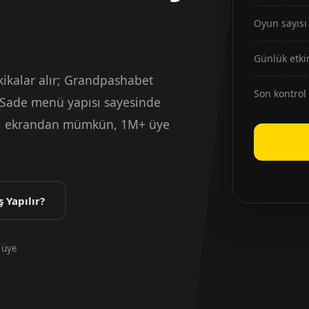
Oyun sayısı
Günlük etkin
kikalar alır; Grandpashabet
Son kontrol
r. Sade menü yapısı sayesinde
nı ekrandan mümkün, 1M+ üye
ş Yapılır?
 üye