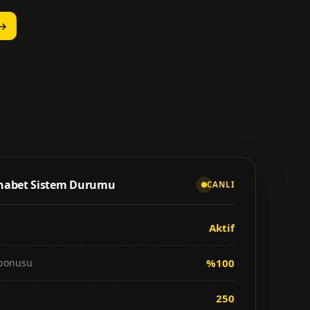
 →
habet Sistem Durumu
CANLI
Aktif
%100
 bonusu
250