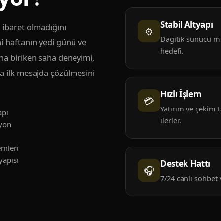
Stabil Altyapı
n ibaret olmadığını
⚙️
Dağıtık sunucu mim
i haftanın yedi günü ve
hedefi.
ana biriken saha deneyimi,
a ilk mesajda çözülmesini
Hızlı İşlem
💳
Yatırım ve çekim 
apı
ilerler.
syon
emleri
yapısı
Destek Hattı
🎧
7/24 canlı sohbet 