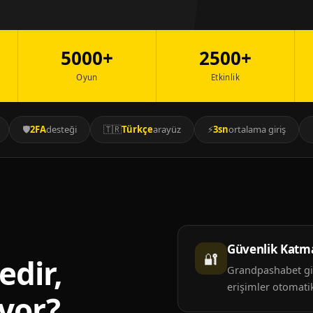
5000+
2500+
Oyun
Etkinlik
🛡️
2FA
desteği
🇹🇷
Türkçe
arayüz
⚡
3sn
ortalama giriş
Güvenlik Katm
🔐
dir,
Grandpashabet giri
erişimler otomati
iyor?