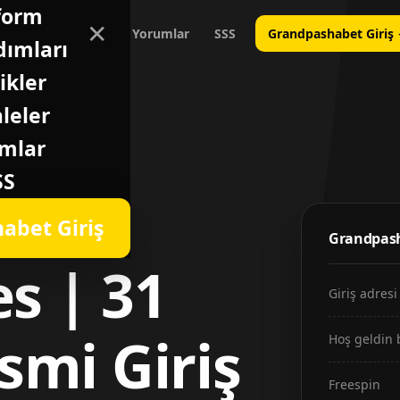
form
✕
kler
Makaleler
Yorumlar
SSS
Grandpashabet Giriş
dımları
ikler
leler
mlar
SS
abet
abet Giriş
Grandpas
s | 31
Giriş adresi
mi Giriş
Hoş geldin
Freespin