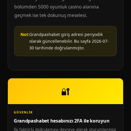
bölümden 5000 oyunluk casino alanına
geçmek ise tek dokunuş meselesi.
Not:
Grandpashabet giriş adresi periyodik
olarak güncellenebilir. Bu sayfa 2026-07-
30 tarihinde doğrulanmıştır.
🔐
GÜVENLIK
Grandpashabet hesabınızı 2FA ile koruyun
İki faktörlü doğrulamayı devreye alarak oturumlarınıza