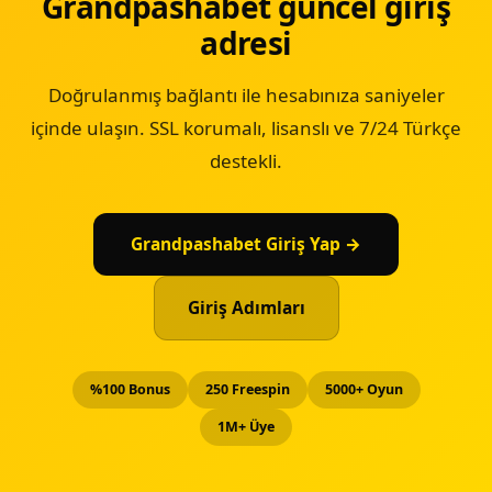
Grandpashabet güncel giriş
promosyonlar alanından bonusu talep etmesi
adresi
gerekiyor.
Doğrulanmış bağlantı ile hesabınıza saniyeler
içinde ulaşın. SSL korumalı, lisanslı ve 7/24 Türkçe
destekli.
Grandpashabet Giriş Yap →
Giriş Adımları
%100 Bonus
250 Freespin
5000+ Oyun
1M+ Üye