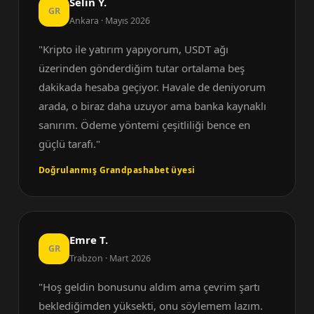
Selin Y.
GR
Ankara · Mayıs 2026
"Kripto ile yatırım yapıyorum, USDT ağı
üzerinden gönderdiğim tutar ortalama beş
dakikada hesaba geçiyor. Havale de deniyorum
arada, o biraz daha uzuyor ama banka kaynaklı
sanırım. Ödeme yöntemi çeşitliliği bence en
güçlü tarafı."
Doğrulanmış Grandpashabet üyesi
Emre T.
GR
Trabzon · Mart 2026
"Hoş geldin bonusunu aldım ama çevrim şartı
beklediğimden yüksekti, onu söylemem lazım.