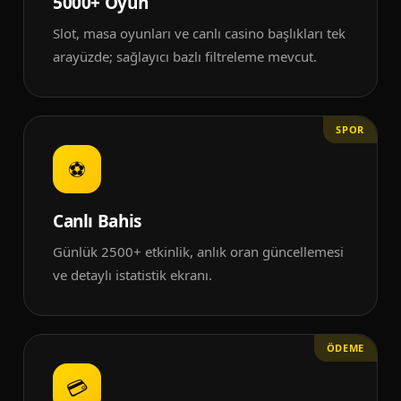
5000+ Oyun
Slot, masa oyunları ve canlı casino başlıkları tek
arayüzde; sağlayıcı bazlı filtreleme mevcut.
SPOR
⚽
Canlı Bahis
Günlük 2500+ etkinlik, anlık oran güncellemesi
ve detaylı istatistik ekranı.
ÖDEME
💳