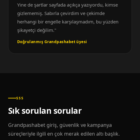
Yine de şartlar sayfada açıkça yazıyordu, kimse
gizlememiş. Sabırla çevirdim ve çekimde
herhangi bir engelle karşılaşmadım, bu yüzden
şikayetçi değilim."
Doğrulanmış Grandpashabet üyesi
SSS
Sık sorulan sorular
Grandpashabet giriş, güvenlik ve kampanya
süreçleriyle ilgili en çok merak edilen altı başlık.