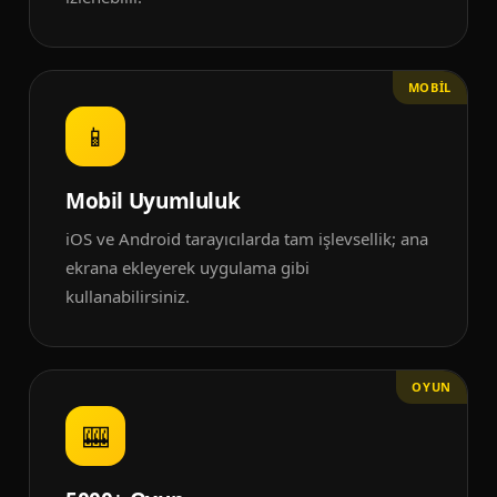
MOBİL
📱
Mobil Uyumluluk
iOS ve Android tarayıcılarda tam işlevsellik; ana
ekrana ekleyerek uygulama gibi
kullanabilirsiniz.
OYUN
🎰