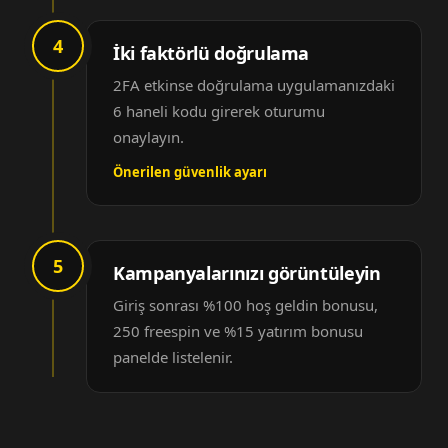
4
İki faktörlü doğrulama
2FA etkinse doğrulama uygulamanızdaki
6 haneli kodu girerek oturumu
onaylayın.
Önerilen güvenlik ayarı
5
Kampanyalarınızı görüntüleyin
Giriş sonrası %100 hoş geldin bonusu,
250 freespin ve %15 yatırım bonusu
panelde listelenir.