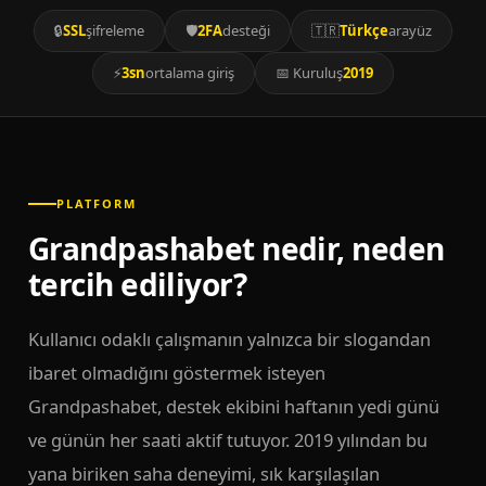
🔒
SSL
şifreleme
🛡️
2FA
desteği
🇹🇷
Türkçe
arayüz
⚡
3sn
ortalama giriş
📅 Kuruluş
2019
PLATFORM
Grandpashabet nedir, neden
tercih ediliyor?
Kullanıcı odaklı çalışmanın yalnızca bir slogandan
ibaret olmadığını göstermek isteyen
Grandpashabet, destek ekibini haftanın yedi günü
ve günün her saati aktif tutuyor. 2019 yılından bu
yana biriken saha deneyimi, sık karşılaşılan