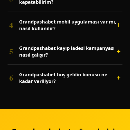
kapatabilirim?
tıklamanız yeterli. Kullanıcı adı ve şifrenizi
ve mesai saatlerine göre değişiyor.
yazdıktan sonra panel doğrudan açılır. Şifrenizi
Kapatma talebi canlı destek üzerinden ya da
hatırlamıyorsanız e-posta ya da telefon
Grandpashabet mobil uygulaması var mı,
4
+
sisteme kayıtlı e-posta adresinizden iletiliyor.
nasıl kullanılır?
doğrulamasıyla yenileyebilir, ardından sayfaya
Grandpashabet ekibi bakiyenizi kontrol ettikten
sorunsuz erişebilirsiniz.
sonra hesabı donduruyor ve kalıcı olarak
Telefon tarayıcısından açılan Grandpashabet
kapatıyor. Bir süre ara vermek isteyenler için
Grandpashabet kayıp iadesi kampanyası
5
+
arayüzü ekran boyutuna kendini uyarlıyor;
nasıl çalışır?
geçici mola seçeneği de bulunuyor.
bunun yanında Android cihazlar için kurulum
dosyası da sunuluyor. iOS kullanan üyeler siteyi
Haftalık zarar hesaplanıyor ve bu tutarın 25
ana ekrana kısayol olarak ekleyerek uygulamaya
Grandpashabet hoş geldin bonusu ne
6
+
oranındaki bölümü hesabınıza geri yükleniyor.
kadar veriliyor?
çok yakın bir deneyim elde edebiliyor.
Grandpashabet tarafında iade genelde pazartesi
günleri tanımlanıyor ve düşük çevrim şartıyla
Yeni kayıt olan üyeler için Grandpashabet
kullanılabiliyor. Kampanyanın üst sınırı kural
tarafında ilk yatırıma özel 100 oranında hoş
metninde açıkça belirtiliyor.
geldin desteği ve 250 adet ücretsiz dönüş
tanımlanıyor. Kampanyaya katılmak isteyen
kullanıcının hesap bilgilerini doğrulaması ve