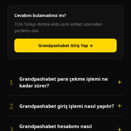
Cevabını bulamadınız mı?
7/24 Türkçe destek ekibi canlı sohbet üzerinden
yardımcı olur.
Grandpashabet Giriş Yap →
Grandpashabet para çekme işlemi ne
1
+
kadar sürer?
Talep oluşturulduktan sonra Grandpashabet
2
+
Grandpashabet giriş işlemi nasıl yapılır?
finans birimi işlemi çoğunlukla on beş dakika ile
bir saat arasında onaylıyor. Akşam saatlerindeki
Grandpashabet hesabınıza girmek için güncel
yoğunlukta bu süre bir miktar uzayabiliyor;
Grandpashabet hesabımı nasıl
3
+
adrese ulaşıp sağ üst köşedeki giriş butonuna
banka tarafındaki bekleme ise seçilen yönteme