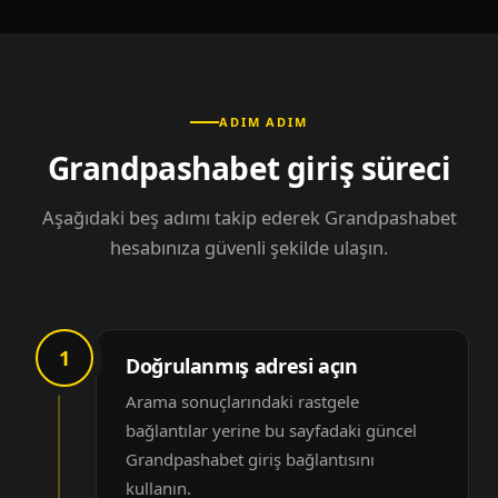
ADIM ADIM
Grandpashabet giriş süreci
Aşağıdaki beş adımı takip ederek Grandpashabet
hesabınıza güvenli şekilde ulaşın.
1
Doğrulanmış adresi açın
Arama sonuçlarındaki rastgele
bağlantılar yerine bu sayfadaki güncel
Grandpashabet giriş bağlantısını
kullanın.