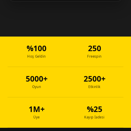
%100
250
Hoş Geldin
Freespin
5000+
2500+
Oyun
Etkinlik
1M+
%25
Üye
Kayıp İadesi