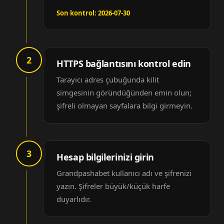
Son kontrol: 2026-07-30
2
HTTPS bağlantısını kontrol edin
Tarayıcı adres çubuğunda kilit
simgesinin göründüğünden emin olun;
şifreli olmayan sayfalara bilgi girmeyin.
3
Hesap bilgilerinizi girin
Grandpashabet kullanıcı adı ve şifrenizi
yazın. Şifreler büyük/küçük harfe
duyarlıdır.