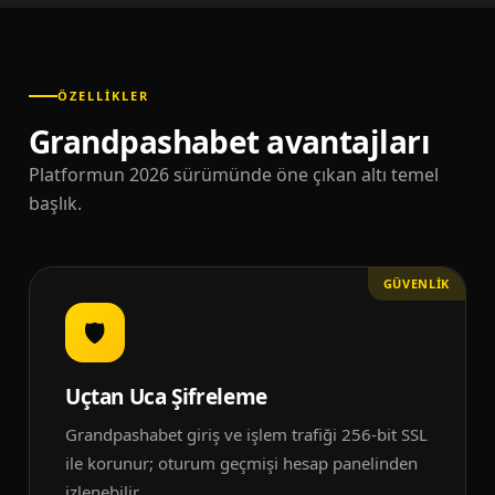
ÖZELLIKLER
Grandpashabet avantajları
Platformun 2026 sürümünde öne çıkan altı temel
başlık.
GÜVENLİK
🛡️
Uçtan Uca Şifreleme
Grandpashabet giriş ve işlem trafiği 256-bit SSL
ile korunur; oturum geçmişi hesap panelinden
izlenebilir.