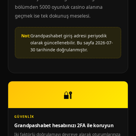
bölümden 5000 oyunluk casino alanına
geçmek ise tek dokunuş meselesi.
Not:
Grandpashabet giriş adresi periyodik
olarak güncellenebilir. Bu sayfa 2026-07-
30 tarihinde doğrulanmıştır.
🔐
GÜVENLIK
Grandpashabet hesabınızı 2FA ile koruyun
İki faktörlü doğrulamayı devreye alarak oturumlarınıza