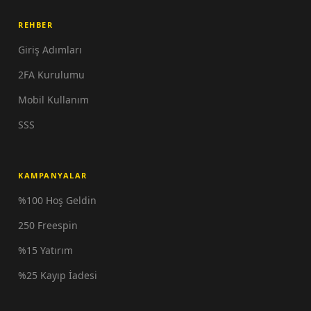
REHBER
Giriş Adımları
2FA Kurulumu
Mobil Kullanım
SSS
KAMPANYALAR
%100 Hoş Geldin
250 Freespin
%15 Yatırım
%25 Kayıp İadesi