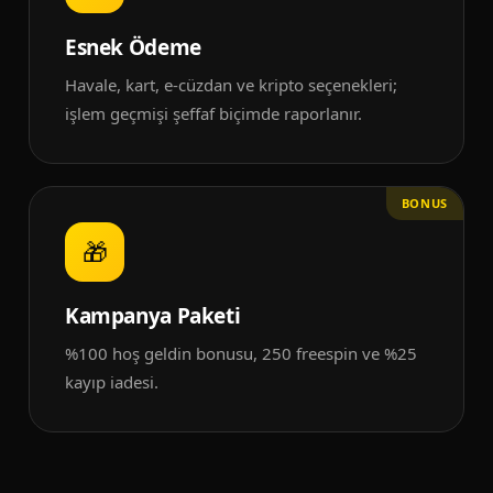
Esnek Ödeme
Havale, kart, e-cüzdan ve kripto seçenekleri;
işlem geçmişi şeffaf biçimde raporlanır.
BONUS
🎁
Kampanya Paketi
%100 hoş geldin bonusu, 250 freespin ve %25
kayıp iadesi.