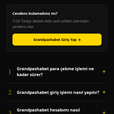
Cevabını bulamadınız mı?
7/24 Türkçe destek ekibi canlı sohbet üzerinden
yardımcı olur.
Grandpashabet Giriş Yap →
Grandpashabet para çekme işlemi ne
1
+
kadar sürer?
Talep oluşturulduktan sonra Grandpashabet
2
+
Grandpashabet giriş işlemi nasıl yapılır?
finans birimi işlemi çoğunlukla on beş dakika ile
bir saat arasında onaylıyor. Akşam saatlerindeki
Grandpashabet hesabınıza girmek için güncel
yoğunlukta bu süre bir miktar uzayabiliyor;
Grandpashabet hesabımı nasıl
3
+
adrese ulaşıp sağ üst köşedeki giriş butonuna
banka tarafındaki bekleme ise seçilen yönteme