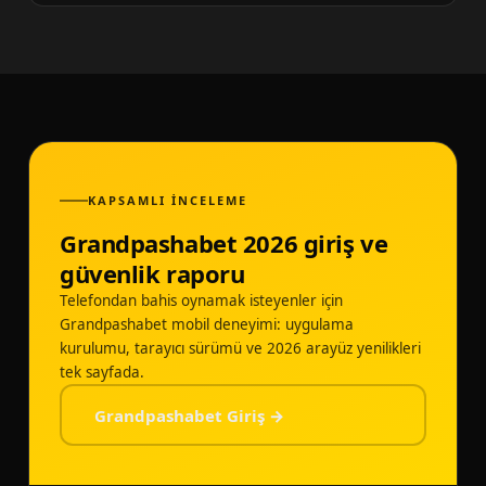
KAPSAMLI İNCELEME
Grandpashabet 2026 giriş ve
güvenlik raporu
Telefondan bahis oynamak isteyenler için
Grandpashabet mobil deneyimi: uygulama
kurulumu, tarayıcı sürümü ve 2026 arayüz yenilikleri
tek sayfada.
Grandpashabet Giriş →