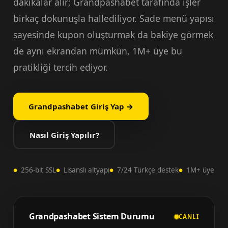
dakikalar alır; Grandpashabet tarafında işler
birkaç dokunuşla hallediliyor. Sade menü yapısı
sayesinde kupon oluşturmak da bakiye görmek
de aynı ekrandan mümkün, 1M+ üye bu
pratikliği tercih ediyor.
Grandpashabet Giriş Yap →
Nasıl Giriş Yapılır?
256-bit SSL
Lisanslı altyapı
7/24 Türkçe destek
1M+ üye
Grandpashabet Sistem Durumu
CANLI