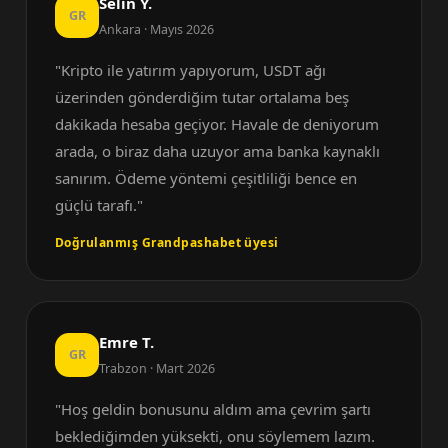
Selin Y.
GR
Ankara · Mayıs 2026
"Kripto ile yatırım yapıyorum, USDT ağı
üzerinden gönderdiğim tutar ortalama beş
dakikada hesaba geçiyor. Havale de deniyorum
arada, o biraz daha uzuyor ama banka kaynaklı
sanırım. Ödeme yöntemi çeşitliliği bence en
güçlü tarafı."
Doğrulanmış Grandpashabet üyesi
Emre T.
GR
Trabzon · Mart 2026
"Hoş geldin bonusunu aldım ama çevrim şartı
beklediğimden yüksekti, onu söylemem lazım.