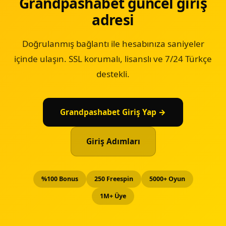
Grandpashabet güncel giriş
promosyonlar alanından bonusu talep etmesi
adresi
gerekiyor.
Doğrulanmış bağlantı ile hesabınıza saniyeler
içinde ulaşın. SSL korumalı, lisanslı ve 7/24 Türkçe
destekli.
Grandpashabet Giriş Yap →
Giriş Adımları
%100 Bonus
250 Freespin
5000+ Oyun
1M+ Üye