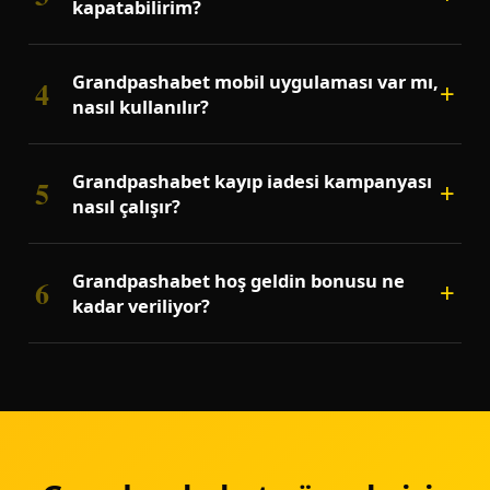
kapatabilirim?
tıklamanız yeterli. Kullanıcı adı ve şifrenizi
ve mesai saatlerine göre değişiyor.
yazdıktan sonra panel doğrudan açılır. Şifrenizi
Kapatma talebi canlı destek üzerinden ya da
hatırlamıyorsanız e-posta ya da telefon
Grandpashabet mobil uygulaması var mı,
4
+
sisteme kayıtlı e-posta adresinizden iletiliyor.
nasıl kullanılır?
doğrulamasıyla yenileyebilir, ardından sayfaya
Grandpashabet ekibi bakiyenizi kontrol ettikten
sorunsuz erişebilirsiniz.
sonra hesabı donduruyor ve kalıcı olarak
Telefon tarayıcısından açılan Grandpashabet
kapatıyor. Bir süre ara vermek isteyenler için
Grandpashabet kayıp iadesi kampanyası
5
+
arayüzü ekran boyutuna kendini uyarlıyor;
nasıl çalışır?
geçici mola seçeneği de bulunuyor.
bunun yanında Android cihazlar için kurulum
dosyası da sunuluyor. iOS kullanan üyeler siteyi
Haftalık zarar hesaplanıyor ve bu tutarın 25
ana ekrana kısayol olarak ekleyerek uygulamaya
Grandpashabet hoş geldin bonusu ne
6
+
oranındaki bölümü hesabınıza geri yükleniyor.
kadar veriliyor?
çok yakın bir deneyim elde edebiliyor.
Grandpashabet tarafında iade genelde pazartesi
günleri tanımlanıyor ve düşük çevrim şartıyla
Yeni kayıt olan üyeler için Grandpashabet
kullanılabiliyor. Kampanyanın üst sınırı kural
tarafında ilk yatırıma özel 100 oranında hoş
metninde açıkça belirtiliyor.
geldin desteği ve 250 adet ücretsiz dönüş
tanımlanıyor. Kampanyaya katılmak isteyen
kullanıcının hesap bilgilerini doğrulaması ve