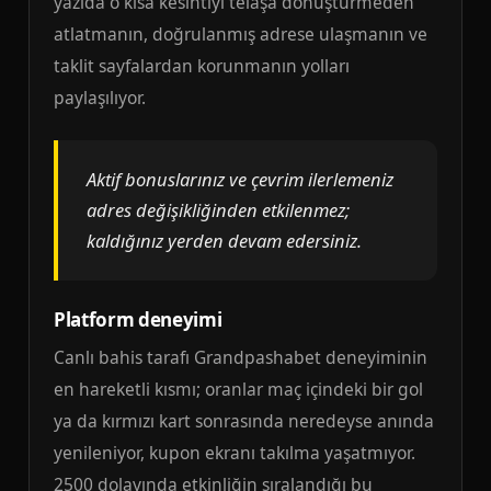
yazıda o kısa kesintiyi telaşa dönüştürmeden
atlatmanın, doğrulanmış adrese ulaşmanın ve
taklit sayfalardan korunmanın yolları
paylaşılıyor.
Aktif bonuslarınız ve çevrim ilerlemeniz
adres değişikliğinden etkilenmez;
kaldığınız yerden devam edersiniz.
Platform deneyimi
Canlı bahis tarafı Grandpashabet deneyiminin
en hareketli kısmı; oranlar maç içindeki bir gol
ya da kırmızı kart sonrasında neredeyse anında
yenileniyor, kupon ekranı takılma yaşatmıyor.
2500 dolayında etkinliğin sıralandığı bu