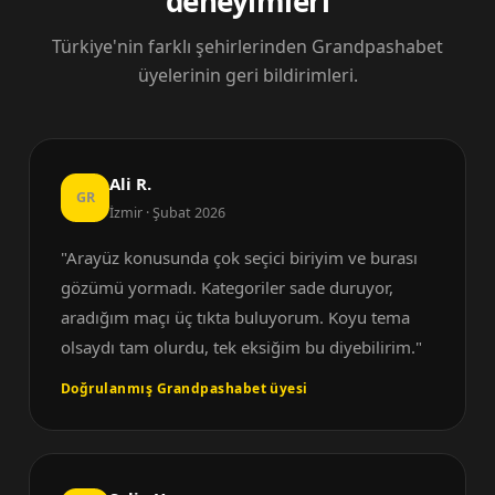
deneyimleri
Türkiye'nin farklı şehirlerinden Grandpashabet
üyelerinin geri bildirimleri.
Ali R.
GR
İzmir · Şubat 2026
"Arayüz konusunda çok seçici biriyim ve burası
gözümü yormadı. Kategoriler sade duruyor,
aradığım maçı üç tıkta buluyorum. Koyu tema
olsaydı tam olurdu, tek eksiğim bu diyebilirim."
Doğrulanmış Grandpashabet üyesi