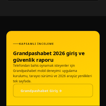
KAPSAMLI İNCELEME
Grandpashabet 2026 giriş ve
güvenlik raporu
Telefondan bahis oynamak isteyenler için
Grandpashabet mobil deneyimi: uygulama
kurulumu, tarayıcı sürümü ve 2026 arayüz yenilikleri
tek sayfada.
Grandpashabet Giriş →