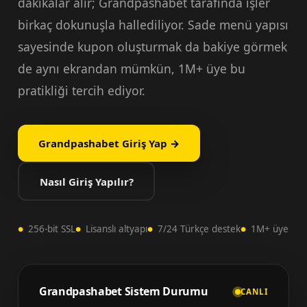
dakikalar alır; Grandpashabet tarafında işler
birkaç dokunuşla hallediliyor. Sade menü yapısı
sayesinde kupon oluşturmak da bakiye görmek
de aynı ekrandan mümkün, 1M+ üye bu
pratikliği tercih ediyor.
Grandpashabet Giriş Yap →
Nasıl Giriş Yapılır?
256-bit SSL
Lisanslı altyapı
7/24 Türkçe destek
1M+ üye
Grandpashabet Sistem Durumu
CANLI