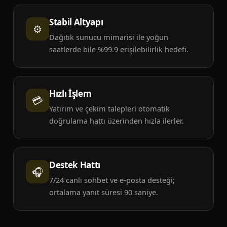
Stabil Altyapı
⚙️
Dağıtık sunucu mimarisi ile yoğun
saatlerde bile %99.9 erişilebilirlik hedefi.
Hızlı İşlem
💳
Yatırım ve çekim talepleri otomatik
doğrulama hattı üzerinden hızla ilerler.
Destek Hattı
🎧
7/24 canlı sohbet ve e-posta desteği;
ortalama yanıt süresi 90 saniye.