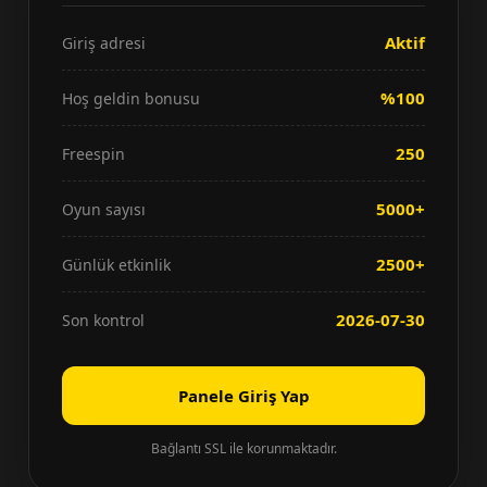
Aktif
Giriş adresi
%100
Hoş geldin bonusu
250
Freespin
5000+
Oyun sayısı
2500+
Günlük etkinlik
2026-07-30
Son kontrol
Panele Giriş Yap
Bağlantı SSL ile korunmaktadır.