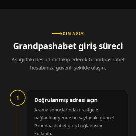
ADIM ADIM
Grandpashabet giriş süreci
Aşağıdaki beş adımı takip ederek Grandpashabet
hesabınıza güvenli şekilde ulaşın.
1
Doğrulanmış adresi açın
Arama sonuçlarındaki rastgele
bağlantılar yerine bu sayfadaki güncel
Grandpashabet giriş bağlantısını
kullanın.