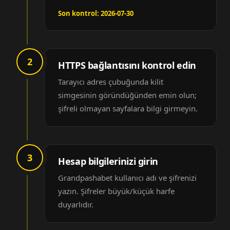
Son kontrol: 2026-07-30
2
HTTPS bağlantısını kontrol edin
Tarayıcı adres çubuğunda kilit
simgesinin göründüğünden emin olun;
şifreli olmayan sayfalara bilgi girmeyin.
3
Hesap bilgilerinizi girin
Grandpashabet kullanıcı adı ve şifrenizi
yazın. Şifreler büyük/küçük harfe
duyarlıdır.