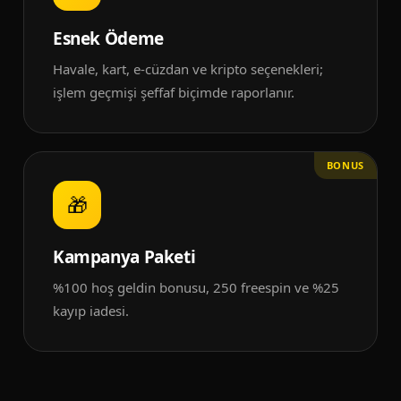
Esnek Ödeme
Havale, kart, e-cüzdan ve kripto seçenekleri;
işlem geçmişi şeffaf biçimde raporlanır.
BONUS
🎁
Kampanya Paketi
%100 hoş geldin bonusu, 250 freespin ve %25
kayıp iadesi.