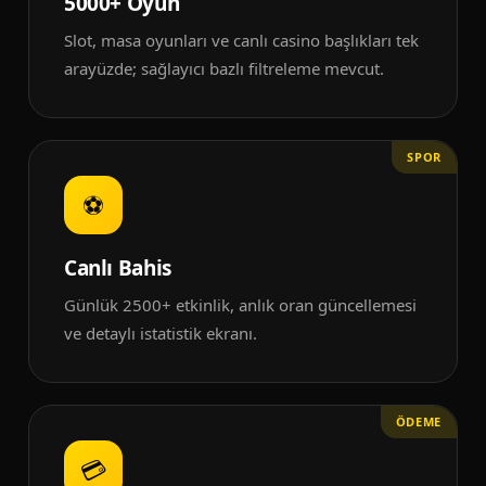
5000+ Oyun
Slot, masa oyunları ve canlı casino başlıkları tek
arayüzde; sağlayıcı bazlı filtreleme mevcut.
SPOR
⚽
Canlı Bahis
Günlük 2500+ etkinlik, anlık oran güncellemesi
ve detaylı istatistik ekranı.
ÖDEME
💳