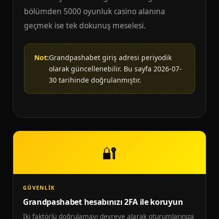
bölümden 5000 oyunluk casino alanına
geçmek ise tek dokunuş meselesi.
Not:
Grandpashabet giriş adresi periyodik
olarak güncellenebilir. Bu sayfa 2026-07-
30 tarihinde doğrulanmıştır.
🔐
GÜVENLIK
Grandpashabet hesabınızı 2FA ile koruyun
İki faktörlü doğrulamayı devreye alarak oturumlarınıza