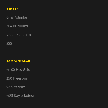
REHBER
Giriş Adımları
2FA Kurulumu
Mobil Kullanım
SSS
KAMPANYALAR
%100 Hoş Geldin
250 Freespin
%15 Yatırım
%25 Kayıp İadesi