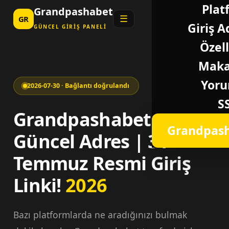
Plat
Grandpashabet
GR
☰
Giriş A
GÜNCEL GİRİŞ PANELİ
Özell
Maka
Yoru
2026-07-30 · Bağlantı doğrulandı
S
Grandpashabet
Grandpash
Güncel Adres | 31
Temmuz Resmi Giriş
Linki!
2026
Bazı platformlarda ne aradığınızı bulmak