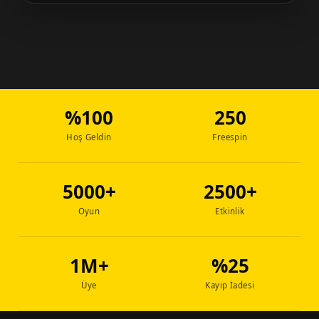
%100
250
Hoş Geldin
Freespin
5000+
2500+
Oyun
Etkinlik
1M+
%25
Üye
Kayıp İadesi