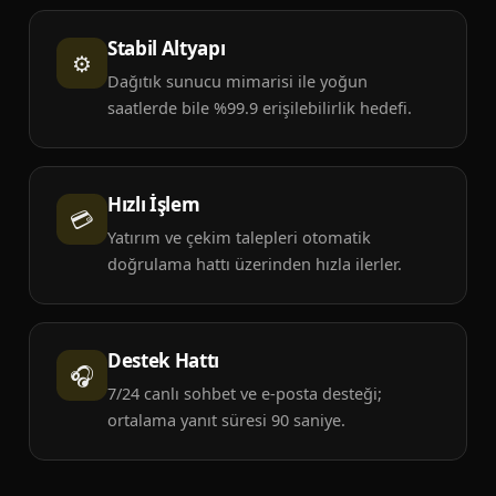
Stabil Altyapı
⚙️
Dağıtık sunucu mimarisi ile yoğun
saatlerde bile %99.9 erişilebilirlik hedefi.
Hızlı İşlem
💳
Yatırım ve çekim talepleri otomatik
doğrulama hattı üzerinden hızla ilerler.
Destek Hattı
🎧
7/24 canlı sohbet ve e-posta desteği;
ortalama yanıt süresi 90 saniye.