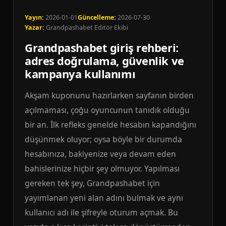
Yayın:
2026-01-01
Güncelleme:
2026-07-30
Yazar:
Grandpashabet Editör Ekibi
Grandpashabet giriş rehberi:
adres doğrulama, güvenlik ve
kampanya kullanımı
Akşam kuponunu hazırlarken sayfanın birden
açılmaması, çoğu oyuncunun tanıdık olduğu
bir an. İlk refleks genelde hesabın kapandığını
düşünmek oluyor; oysa böyle bir durumda
hesabınıza, bakiyenize veya devam eden
bahislerinize hiçbir şey olmuyor. Yapılması
gereken tek şey, Grandpashabet için
yayımlanan yeni alan adını bulmak ve aynı
kullanıcı adı ile şifreyle oturum açmak. Bu