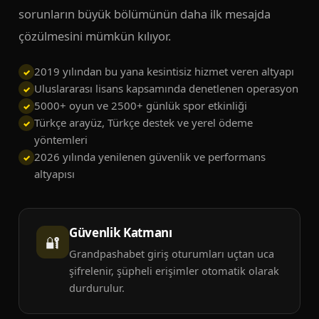
sorunların büyük bölümünün daha ilk mesajda
çözülmesini mümkün kılıyor.
2019 yılından bu yana kesintisiz hizmet veren altyapı
Uluslararası lisans kapsamında denetlenen operasyon
5000+ oyun ve 2500+ günlük spor etkinliği
Türkçe arayüz, Türkçe destek ve yerel ödeme
yöntemleri
2026 yılında yenilenen güvenlik ve performans
altyapısı
Güvenlik Katmanı
🔐
Grandpashabet giriş oturumları uçtan uca
şifrelenir, şüpheli erişimler otomatik olarak
durdurulur.