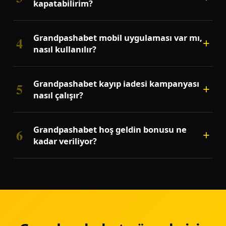
kapatabilirim?
tıklamanız yeterli. Kullanıcı adı ve şifrenizi
ve mesai saatlerine göre değişiyor.
yazdıktan sonra panel doğrudan açılır. Şifrenizi
Kapatma talebi canlı destek üzerinden ya da
hatırlamıyorsanız e-posta ya da telefon
Grandpashabet mobil uygulaması var mı,
4
+
sisteme kayıtlı e-posta adresinizden iletiliyor.
nasıl kullanılır?
doğrulamasıyla yenileyebilir, ardından sayfaya
Grandpashabet ekibi bakiyenizi kontrol ettikten
sorunsuz erişebilirsiniz.
sonra hesabı donduruyor ve kalıcı olarak
Telefon tarayıcısından açılan Grandpashabet
kapatıyor. Bir süre ara vermek isteyenler için
Grandpashabet kayıp iadesi kampanyası
5
+
arayüzü ekran boyutuna kendini uyarlıyor;
nasıl çalışır?
geçici mola seçeneği de bulunuyor.
bunun yanında Android cihazlar için kurulum
dosyası da sunuluyor. iOS kullanan üyeler siteyi
Haftalık zarar hesaplanıyor ve bu tutarın 25
ana ekrana kısayol olarak ekleyerek uygulamaya
Grandpashabet hoş geldin bonusu ne
6
+
oranındaki bölümü hesabınıza geri yükleniyor.
kadar veriliyor?
çok yakın bir deneyim elde edebiliyor.
Grandpashabet tarafında iade genelde pazartesi
günleri tanımlanıyor ve düşük çevrim şartıyla
Yeni kayıt olan üyeler için Grandpashabet
kullanılabiliyor. Kampanyanın üst sınırı kural
tarafında ilk yatırıma özel 100 oranında hoş
metninde açıkça belirtiliyor.
geldin desteği ve 250 adet ücretsiz dönüş
tanımlanıyor. Kampanyaya katılmak isteyen
kullanıcının hesap bilgilerini doğrulaması ve