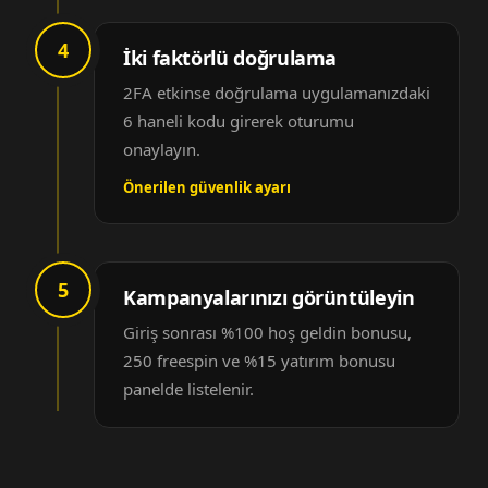
4
İki faktörlü doğrulama
2FA etkinse doğrulama uygulamanızdaki
6 haneli kodu girerek oturumu
onaylayın.
Önerilen güvenlik ayarı
5
Kampanyalarınızı görüntüleyin
Giriş sonrası %100 hoş geldin bonusu,
250 freespin ve %15 yatırım bonusu
panelde listelenir.