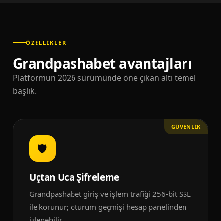
ÖZELLIKLER
Grandpashabet avantajları
Platformun 2026 sürümünde öne çıkan altı temel
başlık.
GÜVENLİK
🛡️
Uçtan Uca Şifreleme
Grandpashabet giriş ve işlem trafiği 256-bit SSL
ile korunur; oturum geçmişi hesap panelinden
izlenebilir.