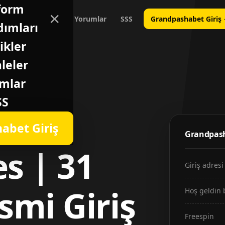
form
✕
kler
Makaleler
Yorumlar
SSS
Grandpashabet Giriş
dımları
ikler
leler
mlar
SS
abet
abet Giriş
Grandpas
s | 31
Giriş adresi
mi Giriş
Hoş geldin
Freespin