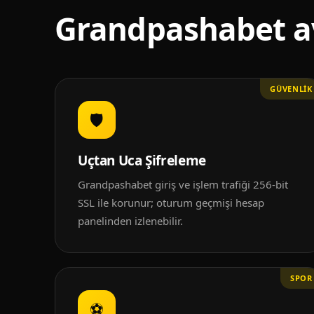
Grandpashabet av
GÜVENLİK
🛡️
Uçtan Uca Şifreleme
Grandpashabet giriş ve işlem trafiği 256-bit
SSL ile korunur; oturum geçmişi hesap
panelinden izlenebilir.
SPOR
⚽