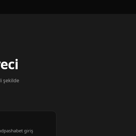
eci
i şekilde
ndpashabet giriş