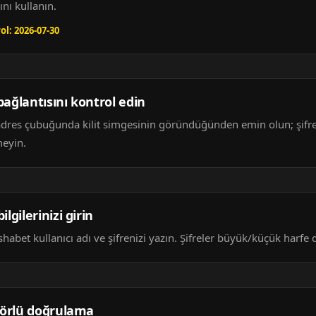
ını kullanın.
ol: 2026-07-30
ağlantısını kontrol edin
 adres çubuğunda kilit simgesinin göründüğünden emin olun; şifre
meyin.
lgilerinizi girin
abet kullanıcı adı ve şifrenizi yazın. Şifreler büyük/küçük harfe d
törlü doğrulama