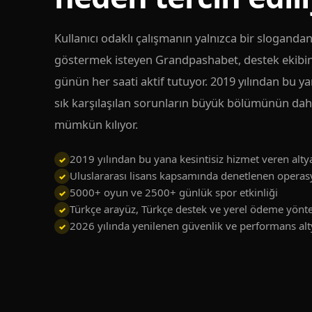
Kullanıcı odaklı çalışmanın yalnızca bir sloganda
göstermek isteyen Grandpashabet, destek ekibin
günün her saati aktif tutuyor. 2019 yılından bu y
sık karşılaşılan sorunların büyük bölümünün dah
mümkün kılıyor.
2019 yılından bu yana kesintisiz hizmet veren alty
Uluslararası lisans kapsamında denetlenen opera
5000+ oyun ve 2500+ günlük spor etkinliği
Türkçe arayüz, Türkçe destek ve yerel ödeme yönt
2026 yılında yenilenen güvenlik ve performans alt