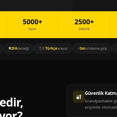
5000+
2500+
Oyun
Etkinlik
🛡️
2FA
desteği
🇹🇷
Türkçe
arayüz
⚡
3sn
ortalama giriş
Güvenlik Katm
🔐
dir,
Grandpashabet giri
erişimler otomati
iyor?