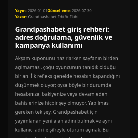
Yayın:
2026-01-01
Güncelleme:
2026-07-30
Yazar:
Grandpashabet Editör Ekibi
Grandpashabet giriş rehberi:
adres doğrulama, güvenlik ve
kampanya kullanımı
Akşam kuponunu hazırlarken sayfanın birden
açılmaması, çoğu oyuncunun tanıdık olduğu
bir an. İlk refleks genelde hesabın kapandığını
düşünmek oluyor; oysa böyle bir durumda
hesabınıza, bakiyenize veya devam eden
bahislerinize hiçbir şey olmuyor. Yapılması
gereken tek şey, Grandpashabet için
yayımlanan yeni alan adını bulmak ve aynı
kullanıcı adı ile şifreyle oturum açmak. Bu