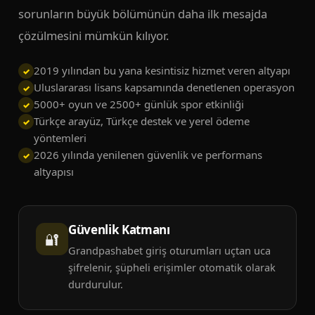
sorunların büyük bölümünün daha ilk mesajda
çözülmesini mümkün kılıyor.
2019 yılından bu yana kesintisiz hizmet veren altyapı
Uluslararası lisans kapsamında denetlenen operasyon
5000+ oyun ve 2500+ günlük spor etkinliği
Türkçe arayüz, Türkçe destek ve yerel ödeme
yöntemleri
2026 yılında yenilenen güvenlik ve performans
altyapısı
Güvenlik Katmanı
🔐
Grandpashabet giriş oturumları uçtan uca
şifrelenir, şüpheli erişimler otomatik olarak
durdurulur.