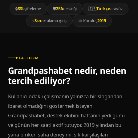
🔒
SSL
şifreleme
🛡️
2FA
desteği
🇹🇷
Türkçe
arayüz
⚡
3sn
ortalama giriş
📅 Kuruluş
2019
PLATFORM
Grandpashabet nedir, neden
tercih ediliyor?
Kullanıcı odaklı çalışmanın yalnızca bir slogandan
ibaret olmadığını göstermek isteyen
Grandpashabet, destek ekibini haftanın yedi günü
ve günün her saati aktif tutuyor. 2019 yılından bu
yana biriken saha deneyimi, sık karşılaşılan