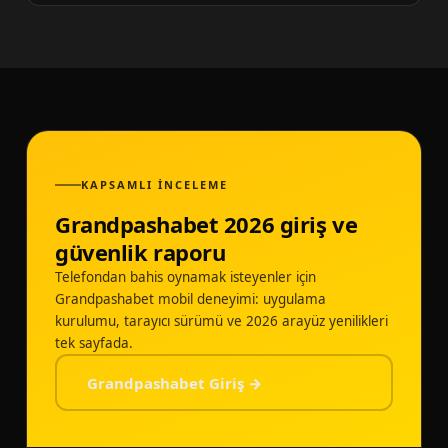
KAPSAMLI İNCELEME
Grandpashabet 2026 giriş ve
güvenlik raporu
Telefondan bahis oynamak isteyenler için
Grandpashabet mobil deneyimi: uygulama
kurulumu, tarayıcı sürümü ve 2026 arayüz yenilikleri
tek sayfada.
Grandpashabet Giriş →