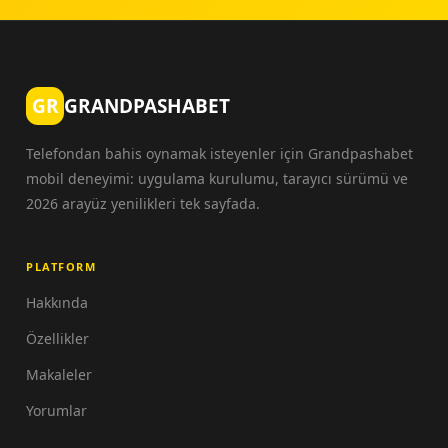
GR
GRANDPASHABET
Telefondan bahis oynamak isteyenler için Grandpashabet
mobil deneyimi: uygulama kurulumu, tarayıcı sürümü ve
2026 arayüz yenilikleri tek sayfada.
PLATFORM
Hakkında
Özellikler
Makaleler
Yorumlar