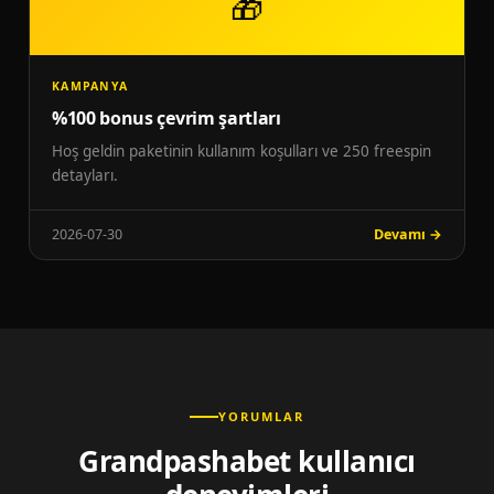
🎁
KAMPANYA
%100 bonus çevrim şartları
Hoş geldin paketinin kullanım koşulları ve 250 freespin
detayları.
2026-07-30
Devamı →
YORUMLAR
Grandpashabet kullanıcı