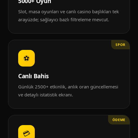
5000+ Oyun
Slot, masa oyunları ve canlı casino başlıkları tek
arayüzde; sağlayıcı bazlı filtreleme mevcut.
SPOR
⚽
Canlı Bahis
Günlük 2500+ etkinlik, anlık oran güncellemesi
ve detaylı istatistik ekranı.
ÖDEME
💳