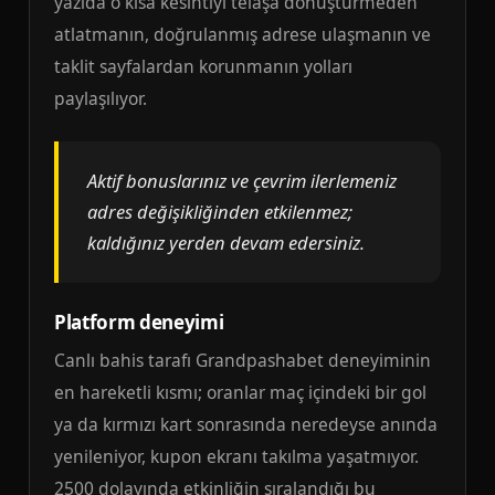
yazıda o kısa kesintiyi telaşa dönüştürmeden
atlatmanın, doğrulanmış adrese ulaşmanın ve
taklit sayfalardan korunmanın yolları
paylaşılıyor.
Aktif bonuslarınız ve çevrim ilerlemeniz
adres değişikliğinden etkilenmez;
kaldığınız yerden devam edersiniz.
Platform deneyimi
Canlı bahis tarafı Grandpashabet deneyiminin
en hareketli kısmı; oranlar maç içindeki bir gol
ya da kırmızı kart sonrasında neredeyse anında
yenileniyor, kupon ekranı takılma yaşatmıyor.
2500 dolayında etkinliğin sıralandığı bu