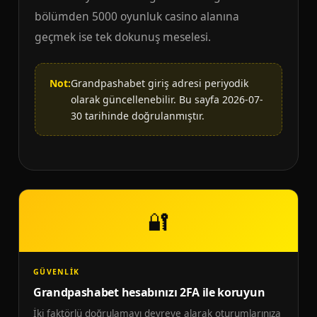
bölümden 5000 oyunluk casino alanına
geçmek ise tek dokunuş meselesi.
Not:
Grandpashabet giriş adresi periyodik
olarak güncellenebilir. Bu sayfa 2026-07-
30 tarihinde doğrulanmıştır.
🔐
GÜVENLIK
Grandpashabet hesabınızı 2FA ile koruyun
İki faktörlü doğrulamayı devreye alarak oturumlarınıza