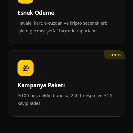
Esnek Ödeme
Havale, kart, e-cüzdan ve kripto seçenekleri;
işlem geçmişi şeffaf biçimde raporlanır.
BONUS
🎁
Kampanya Paketi
%100 hoş geldin bonusu, 250 freespin ve %25
kayıp iadesi.