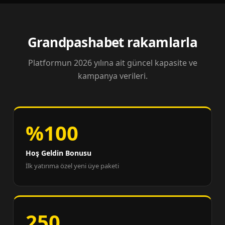
Grandpashabet rakamlarla
Platformun 2026 yılına ait güncel kapasite ve
kampanya verileri.
%100
Hoş Geldin Bonusu
İlk yatırıma özel yeni üye paketi
250