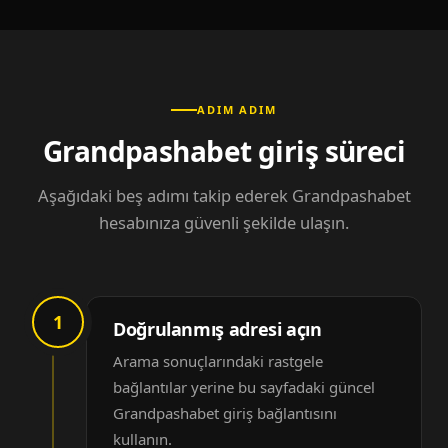
ADIM ADIM
Grandpashabet giriş süreci
Aşağıdaki beş adımı takip ederek Grandpashabet
hesabınıza güvenli şekilde ulaşın.
1
Doğrulanmış adresi açın
Arama sonuçlarındaki rastgele
bağlantılar yerine bu sayfadaki güncel
Grandpashabet giriş bağlantısını
kullanın.