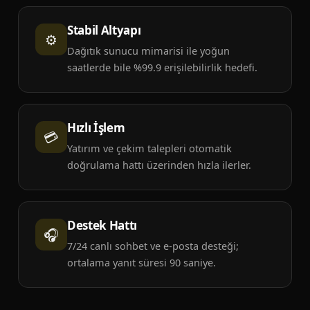
Stabil Altyapı
⚙️
Dağıtık sunucu mimarisi ile yoğun
saatlerde bile %99.9 erişilebilirlik hedefi.
Hızlı İşlem
💳
Yatırım ve çekim talepleri otomatik
doğrulama hattı üzerinden hızla ilerler.
Destek Hattı
🎧
7/24 canlı sohbet ve e-posta desteği;
ortalama yanıt süresi 90 saniye.