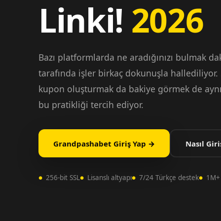
Linki!
2026
Bazı platformlarda ne aradığınızı bulmak da
tarafında işler birkaç dokunuşla hallediliyo
kupon oluşturmak da bakiye görmek de ay
bu pratikliği tercih ediyor.
Grandpashabet Giriş Yap →
Nasıl Giri
256-bit SSL
Lisanslı altyapı
7/24 Türkçe destek
1M+