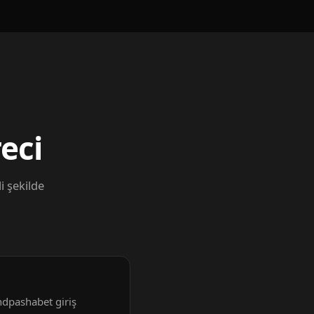
eci
i şekilde
ndpashabet giriş