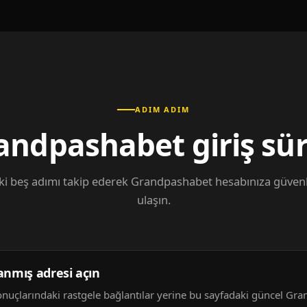
ADIM ADIM
andpashabet giriş sür
i beş adımı takip ederek Grandpashabet hesabınıza güvenl
ulaşın.
anmış adresi açın
nuçlarındaki rastgele bağlantılar yerine bu sayfadaki güncel Gra