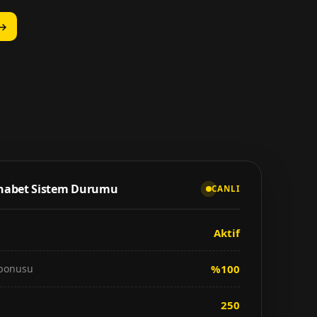
 →
habet Sistem Durumu
CANLI
Aktif
%100
 bonusu
250