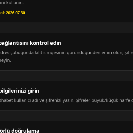
ını kullanın.
ol: 2026-07-30
ağlantısını kontrol edin
 adres çubuğunda kilit simgesinin göründüğünden emin olun; şifre
meyin.
lgilerinizi girin
abet kullanıcı adı ve şifrenizi yazın. Şifreler büyük/küçük harfe d
törlü doğrulama