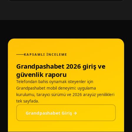
KAPSAMLI İNCELEME
Grandpashabet 2026 giriş ve
güvenlik raporu
Telefondan bahis oynamak isteyenler için
Grandpashabet mobil deneyimi: uygulama
kurulumu, tarayıcı sürümü ve 2026 arayüz yenilikleri
tek sayfada.
Grandpashabet Giriş →