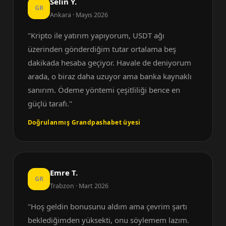
Selin Y.
GR
Ankara · Mayıs 2026
"Kripto ile yatırım yapıyorum, USDT ağı
üzerinden gönderdiğim tutar ortalama beş
dakikada hesaba geçiyor. Havale de deniyorum
arada, o biraz daha uzuyor ama banka kaynaklı
sanırım. Ödeme yöntemi çeşitliliği bence en
güçlü tarafı."
Doğrulanmış Grandpashabet üyesi
Emre T.
GR
Trabzon · Mart 2026
"Hoş geldin bonusunu aldım ama çevrim şartı
beklediğimden yüksekti, onu söylemem lazım.