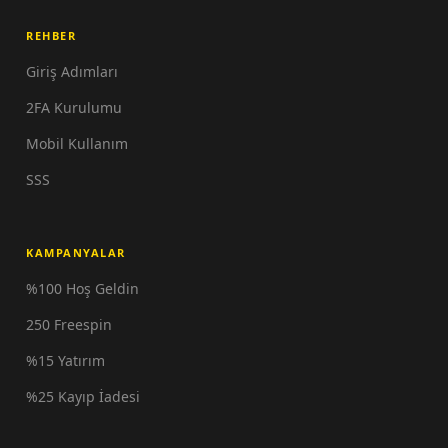
REHBER
Giriş Adımları
2FA Kurulumu
Mobil Kullanım
SSS
KAMPANYALAR
%100 Hoş Geldin
250 Freespin
%15 Yatırım
%25 Kayıp İadesi