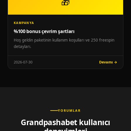
🎁
KAMPANYA
%100 bonus çevrim şartları
Hoş geldin paketinin kullanım koşulları ve 250 freespin
detayları.
2026-07-30
Devamı →
YORUMLAR
Grandpashabet kullanıcı