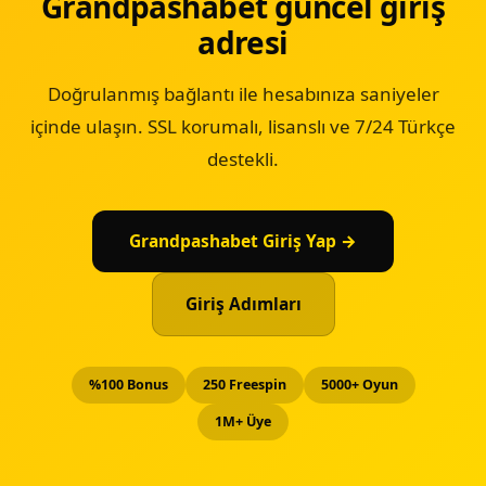
Grandpashabet güncel giriş
promosyonlar alanından bonusu talep etmesi
adresi
gerekiyor.
Doğrulanmış bağlantı ile hesabınıza saniyeler
içinde ulaşın. SSL korumalı, lisanslı ve 7/24 Türkçe
destekli.
Grandpashabet Giriş Yap →
Giriş Adımları
%100 Bonus
250 Freespin
5000+ Oyun
1M+ Üye