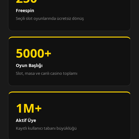
Freespin
Seçili slot oyunlarında ücretsiz dönüş
5000+
Oyun Başlığı
Slot, masa ve canlı casino toplamı
1M+
Aktif Üye
Kayıtlı kullanıcı tabanı büyüklüğü