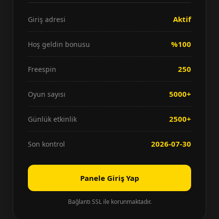
Aktif
Giriş adresi
%100
Hoş geldin bonusu
250
Freespin
5000+
Oyun sayısı
2500+
Günlük etkinlik
2026-07-30
Son kontrol
Panele Giriş Yap
Bağlantı SSL ile korunmaktadır.