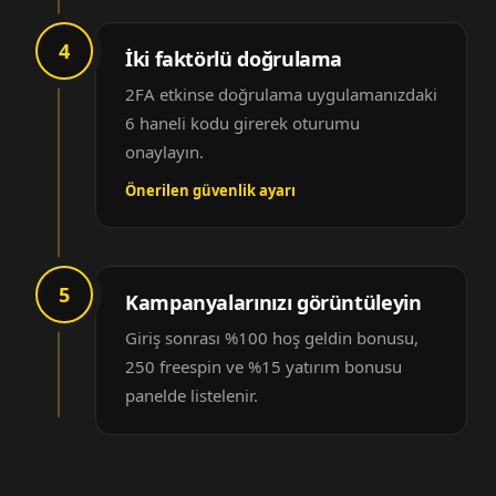
4
İki faktörlü doğrulama
2FA etkinse doğrulama uygulamanızdaki
6 haneli kodu girerek oturumu
onaylayın.
Önerilen güvenlik ayarı
5
Kampanyalarınızı görüntüleyin
Giriş sonrası %100 hoş geldin bonusu,
250 freespin ve %15 yatırım bonusu
panelde listelenir.