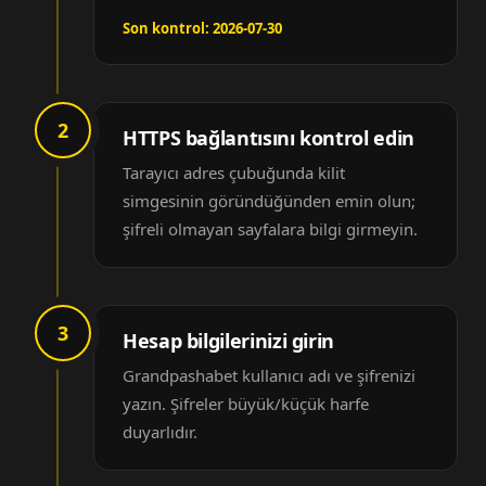
Son kontrol: 2026-07-30
2
HTTPS bağlantısını kontrol edin
Tarayıcı adres çubuğunda kilit
simgesinin göründüğünden emin olun;
şifreli olmayan sayfalara bilgi girmeyin.
3
Hesap bilgilerinizi girin
Grandpashabet kullanıcı adı ve şifrenizi
yazın. Şifreler büyük/küçük harfe
duyarlıdır.