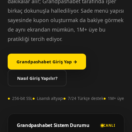
dakikalar alır; Grandpashabet tarafında işler
birkaç dokunuşla hallediliyor. Sade menü yapısı
sayesinde kupon oluşturmak da bakiye görmek
de aynı ekrandan mümkün, 1M+ üye bu
pratikliği tercih ediyor.
Grandpashabet Giriş Yap →
Nasıl Giriş Yapılır?
256-bit SSL
Lisanslı altyapı
7/24 Türkçe destek
1M+ üye
Grandpashabet Sistem Durumu
CANLI