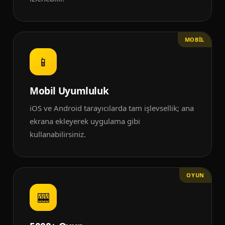
MOBİL
📱
Mobil Uyumluluk
iOS ve Android tarayıcılarda tam işlevsellik; ana
ekrana ekleyerek uygulama gibi
kullanabilirsiniz.
OYUN
🎰