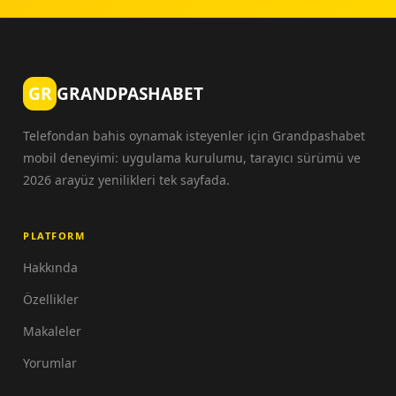
GR
GRANDPASHABET
Telefondan bahis oynamak isteyenler için Grandpashabet
mobil deneyimi: uygulama kurulumu, tarayıcı sürümü ve
2026 arayüz yenilikleri tek sayfada.
PLATFORM
Hakkında
Özellikler
Makaleler
Yorumlar