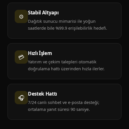
Stabil Altyapı
⚙️
Dağıtık sunucu mimarisi ile yoğun
saatlerde bile %99.9 erişilebilirlik hedefi.
Hızlı İşlem
💳
Yatırım ve çekim talepleri otomatik
doğrulama hattı üzerinden hızla ilerler.
Destek Hattı
🎧
7/24 canlı sohbet ve e-posta desteği;
ortalama yanıt süresi 90 saniye.