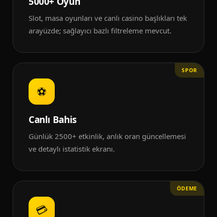
5000+ Oyun
Slot, masa oyunları ve canlı casino başlıkları tek
arayüzde; sağlayıcı bazlı filtreleme mevcut.
SPOR
⚽
Canlı Bahis
Günlük 2500+ etkinlik, anlık oran güncellemesi
ve detaylı istatistik ekranı.
ÖDEME
💳