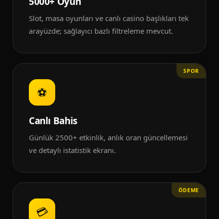
5000+ Oyun
Slot, masa oyunları ve canlı casino başlıkları tek
arayüzde; sağlayıcı bazlı filtreleme mevcut.
SPOR
⚽
Canlı Bahis
Günlük 2500+ etkinlik, anlık oran güncellemesi
ve detaylı istatistik ekranı.
ÖDEME
💳