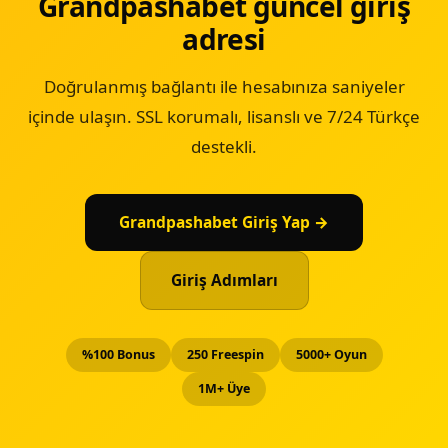
Grandpashabet güncel giriş
promosyonlar alanından bonusu talep etmesi
adresi
gerekiyor.
Doğrulanmış bağlantı ile hesabınıza saniyeler
içinde ulaşın. SSL korumalı, lisanslı ve 7/24 Türkçe
destekli.
Grandpashabet Giriş Yap →
Giriş Adımları
%100 Bonus
250 Freespin
5000+ Oyun
1M+ Üye