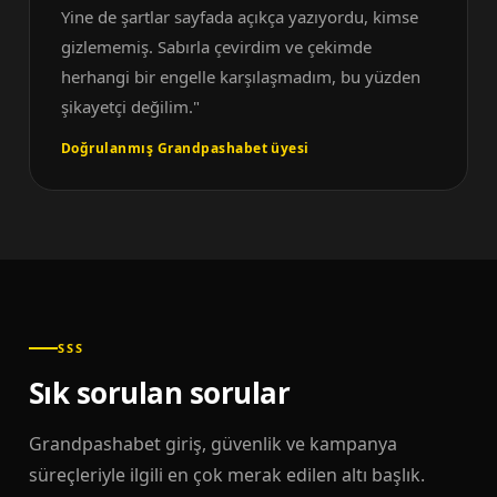
Yine de şartlar sayfada açıkça yazıyordu, kimse
gizlememiş. Sabırla çevirdim ve çekimde
herhangi bir engelle karşılaşmadım, bu yüzden
şikayetçi değilim."
Doğrulanmış Grandpashabet üyesi
SSS
Sık sorulan sorular
Grandpashabet giriş, güvenlik ve kampanya
süreçleriyle ilgili en çok merak edilen altı başlık.