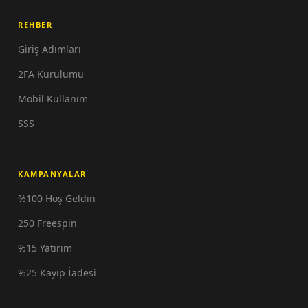
REHBER
Giriş Adımları
2FA Kurulumu
Mobil Kullanım
SSS
KAMPANYALAR
%100 Hoş Geldin
250 Freespin
%15 Yatırım
%25 Kayıp İadesi