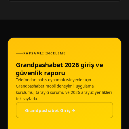
KAPSAMLI İNCELEME
Grandpashabet 2026 giriş ve
güvenlik raporu
Telefondan bahis oynamak isteyenler için
Grandpashabet mobil deneyimi: uygulama
kurulumu, tarayıcı sürümü ve 2026 arayüz yenilikleri
tek sayfada.
Grandpashabet Giriş →