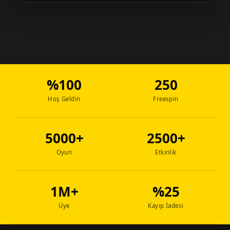
%100
250
Hoş Geldin
Freespin
5000+
2500+
Oyun
Etkinlik
1M+
%25
Üye
Kayıp İadesi