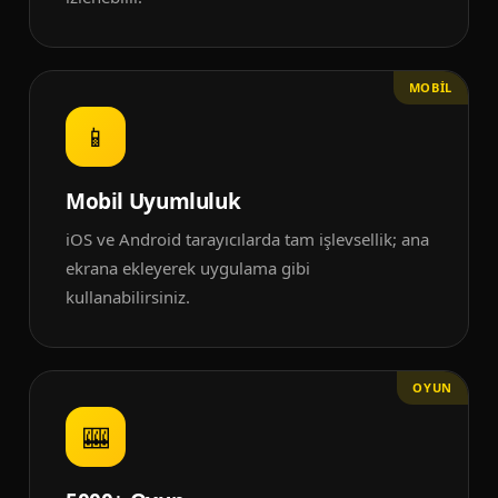
MOBİL
📱
Mobil Uyumluluk
iOS ve Android tarayıcılarda tam işlevsellik; ana
ekrana ekleyerek uygulama gibi
kullanabilirsiniz.
OYUN
🎰