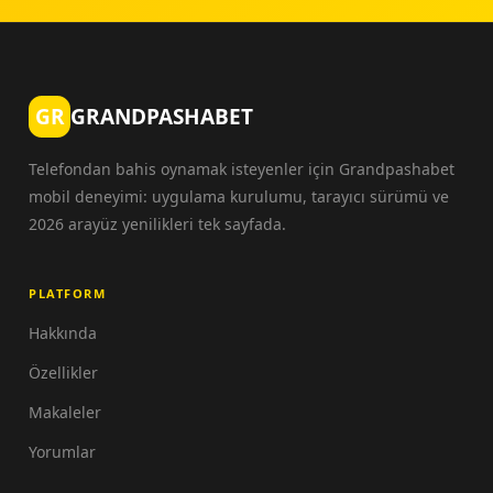
GR
GRANDPASHABET
Telefondan bahis oynamak isteyenler için Grandpashabet
mobil deneyimi: uygulama kurulumu, tarayıcı sürümü ve
2026 arayüz yenilikleri tek sayfada.
PLATFORM
Hakkında
Özellikler
Makaleler
Yorumlar