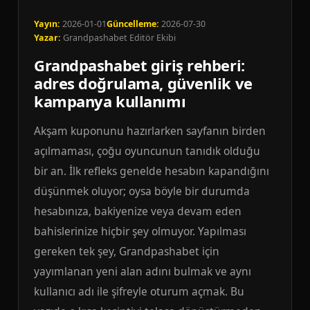
Yayın:
2026-01-01
Güncelleme:
2026-07-30
Yazar:
Grandpashabet Editör Ekibi
Grandpashabet giriş rehberi:
adres doğrulama, güvenlik ve
kampanya kullanımı
Akşam kuponunu hazırlarken sayfanın birden
açılmaması, çoğu oyuncunun tanıdık olduğu
bir an. İlk refleks genelde hesabın kapandığını
düşünmek oluyor; oysa böyle bir durumda
hesabınıza, bakiyenize veya devam eden
bahislerinize hiçbir şey olmuyor. Yapılması
gereken tek şey, Grandpashabet için
yayımlanan yeni alan adını bulmak ve aynı
kullanıcı adı ile şifreyle oturum açmak. Bu