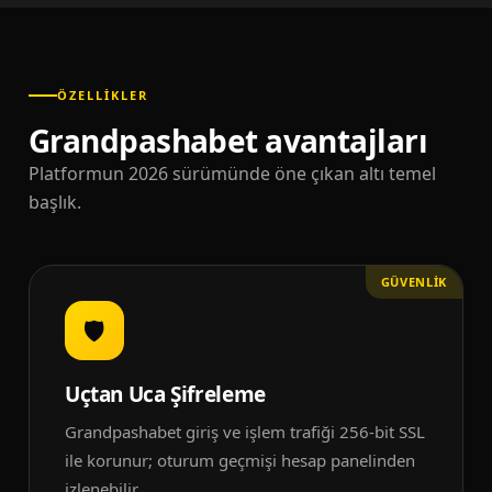
ÖZELLIKLER
Grandpashabet avantajları
Platformun 2026 sürümünde öne çıkan altı temel
başlık.
GÜVENLİK
🛡️
Uçtan Uca Şifreleme
Grandpashabet giriş ve işlem trafiği 256-bit SSL
ile korunur; oturum geçmişi hesap panelinden
izlenebilir.