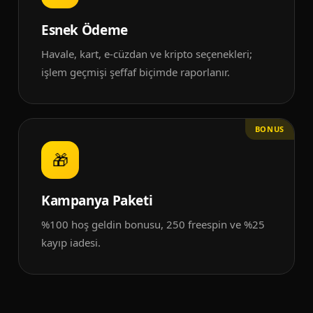
Esnek Ödeme
Havale, kart, e-cüzdan ve kripto seçenekleri;
işlem geçmişi şeffaf biçimde raporlanır.
BONUS
🎁
Kampanya Paketi
%100 hoş geldin bonusu, 250 freespin ve %25
kayıp iadesi.