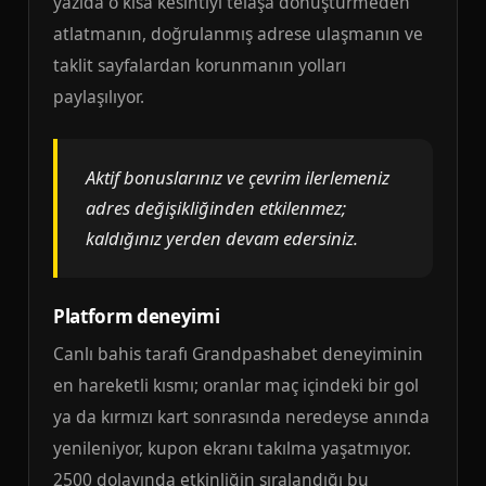
yazıda o kısa kesintiyi telaşa dönüştürmeden
atlatmanın, doğrulanmış adrese ulaşmanın ve
taklit sayfalardan korunmanın yolları
paylaşılıyor.
Aktif bonuslarınız ve çevrim ilerlemeniz
adres değişikliğinden etkilenmez;
kaldığınız yerden devam edersiniz.
Platform deneyimi
Canlı bahis tarafı Grandpashabet deneyiminin
en hareketli kısmı; oranlar maç içindeki bir gol
ya da kırmızı kart sonrasında neredeyse anında
yenileniyor, kupon ekranı takılma yaşatmıyor.
2500 dolayında etkinliğin sıralandığı bu