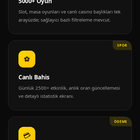
5000+ Oyun
Slot, masa oyunları ve canlı casino başlıkları tek
arayüzde; sağlayıcı bazlı filtreleme mevcut.
SPOR
⚽
Canlı Bahis
Günlük 2500+ etkinlik, anlık oran güncellemesi
ve detaylı istatistik ekranı.
ÖDEME
💳