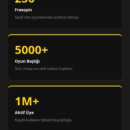
Freespin
Seçili slot oyunlarında ücretsiz dönüş
5000+
Oyun Başlığı
Slot, masa ve canlı casino toplamı
1M+
Aktif Üye
Kayıtlı kullanıcı tabanı büyüklüğü