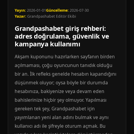
Yayın:
2026-01-01
Güncelleme:
2026-07-30
Yazar:
Grandpashabet Editör Ekibi
Grandpashabet giriş rehberi:
adres doğrulama, güvenlik ve
kampanya kullanımı
Akşam kuponunu hazırlarken sayfanın birden
açılmaması, çoğu oyuncunun tanıdık olduğu
bir an. İlk refleks genelde hesabın kapandığını
düşünmek oluyor; oysa böyle bir durumda
hesabınıza, bakiyenize veya devam eden
bahislerinize hiçbir şey olmuyor. Yapılması
gereken tek şey, Grandpashabet için
yayımlanan yeni alan adını bulmak ve aynı
kullanıcı adı ile şifreyle oturum açmak. Bu