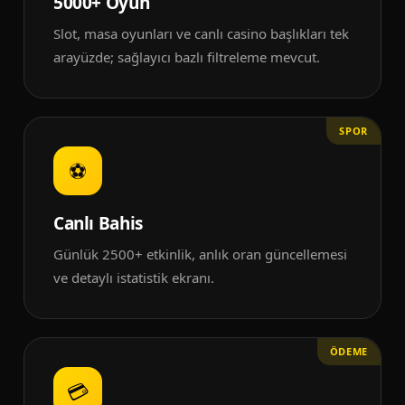
5000+ Oyun
Slot, masa oyunları ve canlı casino başlıkları tek
arayüzde; sağlayıcı bazlı filtreleme mevcut.
SPOR
⚽
Canlı Bahis
Günlük 2500+ etkinlik, anlık oran güncellemesi
ve detaylı istatistik ekranı.
ÖDEME
💳