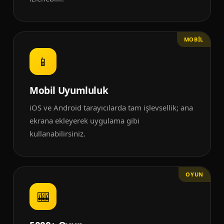
MOBİL
📱
Mobil Uyumluluk
iOS ve Android tarayıcılarda tam işlevsellik; ana
ekrana ekleyerek uygulama gibi
kullanabilirsiniz.
OYUN
🎰