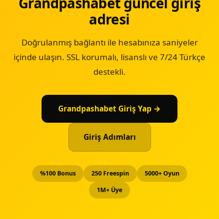
Grandpashabet güncel giriş
promosyonlar alanından bonusu talep etmesi
adresi
gerekiyor.
Doğrulanmış bağlantı ile hesabınıza saniyeler
içinde ulaşın. SSL korumalı, lisanslı ve 7/24 Türkçe
destekli.
Grandpashabet Giriş Yap →
Giriş Adımları
%100 Bonus
250 Freespin
5000+ Oyun
1M+ Üye