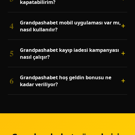
kapatabilirim?
tıklamanız yeterli. Kullanıcı adı ve şifrenizi
ve mesai saatlerine göre değişiyor.
yazdıktan sonra panel doğrudan açılır. Şifrenizi
Kapatma talebi canlı destek üzerinden ya da
hatırlamıyorsanız e-posta ya da telefon
Grandpashabet mobil uygulaması var mı,
4
+
sisteme kayıtlı e-posta adresinizden iletiliyor.
nasıl kullanılır?
doğrulamasıyla yenileyebilir, ardından sayfaya
Grandpashabet ekibi bakiyenizi kontrol ettikten
sorunsuz erişebilirsiniz.
sonra hesabı donduruyor ve kalıcı olarak
Telefon tarayıcısından açılan Grandpashabet
kapatıyor. Bir süre ara vermek isteyenler için
Grandpashabet kayıp iadesi kampanyası
5
+
arayüzü ekran boyutuna kendini uyarlıyor;
nasıl çalışır?
geçici mola seçeneği de bulunuyor.
bunun yanında Android cihazlar için kurulum
dosyası da sunuluyor. iOS kullanan üyeler siteyi
Haftalık zarar hesaplanıyor ve bu tutarın 25
ana ekrana kısayol olarak ekleyerek uygulamaya
Grandpashabet hoş geldin bonusu ne
6
+
oranındaki bölümü hesabınıza geri yükleniyor.
kadar veriliyor?
çok yakın bir deneyim elde edebiliyor.
Grandpashabet tarafında iade genelde pazartesi
günleri tanımlanıyor ve düşük çevrim şartıyla
Yeni kayıt olan üyeler için Grandpashabet
kullanılabiliyor. Kampanyanın üst sınırı kural
tarafında ilk yatırıma özel 100 oranında hoş
metninde açıkça belirtiliyor.
geldin desteği ve 250 adet ücretsiz dönüş
tanımlanıyor. Kampanyaya katılmak isteyen
kullanıcının hesap bilgilerini doğrulaması ve