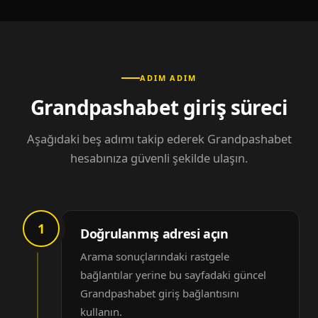
ADIM ADIM
Grandpashabet giriş süreci
Aşağıdaki beş adımı takip ederek Grandpashabet
hesabınıza güvenli şekilde ulaşın.
1
Doğrulanmış adresi açın
Arama sonuçlarındaki rastgele
bağlantılar yerine bu sayfadaki güncel
Grandpashabet giriş bağlantısını
kullanın.