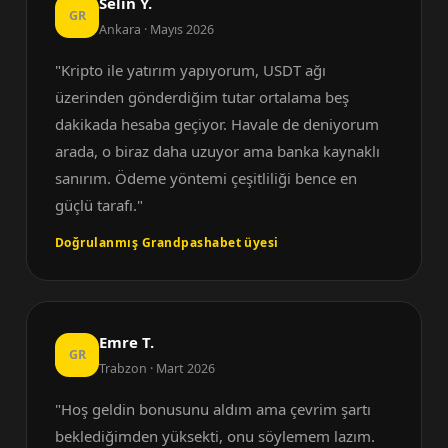
Selin Y.
GR
Ankara · Mayıs 2026
"Kripto ile yatırım yapıyorum, USDT ağı
üzerinden gönderdiğim tutar ortalama beş
dakikada hesaba geçiyor. Havale de deniyorum
arada, o biraz daha uzuyor ama banka kaynaklı
sanırım. Ödeme yöntemi çeşitliliği bence en
güçlü tarafı."
Doğrulanmış Grandpashabet üyesi
Emre T.
GR
Trabzon · Mart 2026
"Hoş geldin bonusunu aldım ama çevrim şartı
beklediğimden yüksekti, onu söylemem lazım.