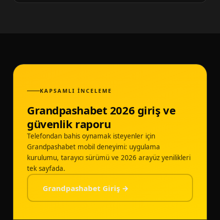
KAPSAMLI İNCELEME
Grandpashabet 2026 giriş ve
güvenlik raporu
Telefondan bahis oynamak isteyenler için
Grandpashabet mobil deneyimi: uygulama
kurulumu, tarayıcı sürümü ve 2026 arayüz yenilikleri
tek sayfada.
Grandpashabet Giriş →