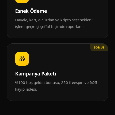
Esnek Ödeme
Havale, kart, e-cüzdan ve kripto seçenekleri;
işlem geçmişi şeffaf biçimde raporlanır.
BONUS
🎁
Kampanya Paketi
%100 hoş geldin bonusu, 250 freespin ve %25
kayıp iadesi.