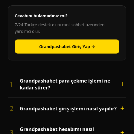
Cevabını bulamadınız mı?
7/24 Türkçe destek ekibi canlı sohbet üzerinden
yardımcı olur.
Grandpashabet Giriş Yap →
Grandpashabet para çekme işlemi ne
1
+
kadar sürer?
Talep oluşturulduktan sonra Grandpashabet
2
+
Grandpashabet giriş işlemi nasıl yapılır?
finans birimi işlemi çoğunlukla on beş dakika ile
bir saat arasında onaylıyor. Akşam saatlerindeki
Grandpashabet hesabınıza girmek için güncel
yoğunlukta bu süre bir miktar uzayabiliyor;
Grandpashabet hesabımı nasıl
3
+
adrese ulaşıp sağ üst köşedeki giriş butonuna
banka tarafındaki bekleme ise seçilen yönteme