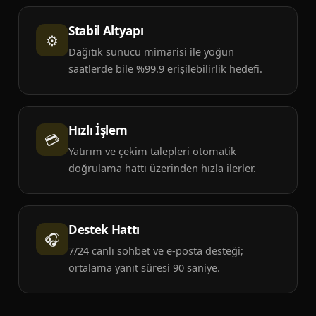
Stabil Altyapı
⚙️
Dağıtık sunucu mimarisi ile yoğun
saatlerde bile %99.9 erişilebilirlik hedefi.
Hızlı İşlem
💳
Yatırım ve çekim talepleri otomatik
doğrulama hattı üzerinden hızla ilerler.
Destek Hattı
🎧
7/24 canlı sohbet ve e-posta desteği;
ortalama yanıt süresi 90 saniye.