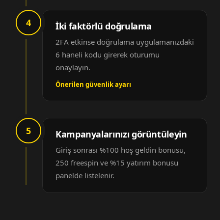
4
İki faktörlü doğrulama
2FA etkinse doğrulama uygulamanızdaki
6 haneli kodu girerek oturumu
onaylayın.
Önerilen güvenlik ayarı
5
Kampanyalarınızı görüntüleyin
Giriş sonrası %100 hoş geldin bonusu,
250 freespin ve %15 yatırım bonusu
panelde listelenir.