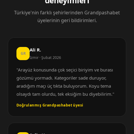
deneyimleri
Türkiye'nin farklı şehirlerinden Grandpashabet
üyelerinin geri bildirimleri.
Ali R.
GR
İzmir · Şubat 2026
"Arayüz konusunda çok seçici biriyim ve burası
gözümü yormadı. Kategoriler sade duruyor,
aradığım maçı üç tıkta buluyorum. Koyu tema
olsaydı tam olurdu, tek eksiğim bu diyebilirim."
Doğrulanmış Grandpashabet üyesi