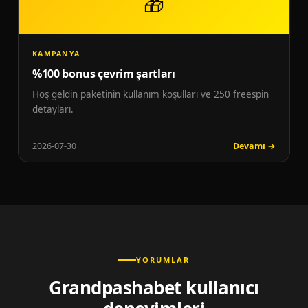
🎁
KAMPANYA
%100 bonus çevrim şartları
Hoş geldin paketinin kullanım koşulları ve 250 freespin
detayları.
2026-07-30
Devamı →
YORUMLAR
Grandpashabet kullanıcı