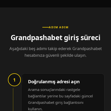
ADIM ADIM
Grandpashabet giriş süreci
Aşağıdaki beş adımı takip ederek Grandpashabet
hesabınıza güvenli şekilde ulaşın.
1
Doğrulanmış adresi açın
Arama sonuçlarındaki rastgele
bağlantılar yerine bu sayfadaki güncel
Grandpashabet giriş bağlantısını
kullanın.