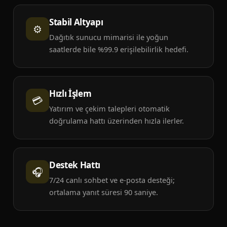
Stabil Altyapı
⚙️
Dağıtık sunucu mimarisi ile yoğun
saatlerde bile %99.9 erişilebilirlik hedefi.
Hızlı İşlem
💳
Yatırım ve çekim talepleri otomatik
doğrulama hattı üzerinden hızla ilerler.
Destek Hattı
🎧
7/24 canlı sohbet ve e-posta desteği;
ortalama yanıt süresi 90 saniye.