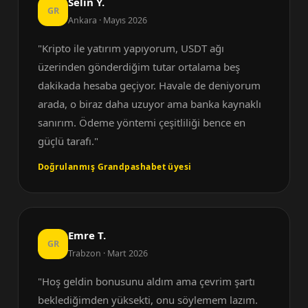
Selin Y.
GR
Ankara · Mayıs 2026
"Kripto ile yatırım yapıyorum, USDT ağı
üzerinden gönderdiğim tutar ortalama beş
dakikada hesaba geçiyor. Havale de deniyorum
arada, o biraz daha uzuyor ama banka kaynaklı
sanırım. Ödeme yöntemi çeşitliliği bence en
güçlü tarafı."
Doğrulanmış Grandpashabet üyesi
Emre T.
GR
Trabzon · Mart 2026
"Hoş geldin bonusunu aldım ama çevrim şartı
beklediğimden yüksekti, onu söylemem lazım.