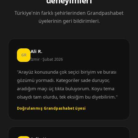
deneyimleri
Türkiye'nin farklı şehirlerinden Grandpashabet
üyelerinin geri bildirimleri.
Ali R.
GR
İzmir · Şubat 2026
"Arayüz konusunda çok seçici biriyim ve burası
gözümü yormadı. Kategoriler sade duruyor,
aradığım maçı üç tıkta buluyorum. Koyu tema
olsaydı tam olurdu, tek eksiğim bu diyebilirim."
Doğrulanmış Grandpashabet üyesi