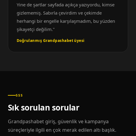
Yine de şartlar sayfada açıkça yazıyordu, kimse
gizlememiş. Sabırla çevirdim ve çekimde
herhangi bir engelle karşılaşmadım, bu yüzden
şikayetçi değilim."
Doğrulanmış Grandpashabet üyesi
SSS
Sık sorulan sorular
Grandpashabet giriş, güvenlik ve kampanya
süreçleriyle ilgili en çok merak edilen altı başlık.